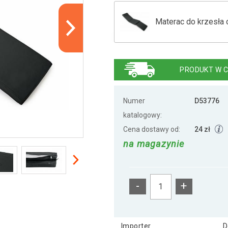
Materac do krzesła 
Mata do krzeseł og
PRODUKT W C
Poduszka 188 cm - 
Numer
D53776
katalogowy:
Cena dostawy od:
24 zł
na magazynie
-
+
Importer
D