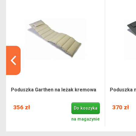
Poduszka Garthen na leżak kremowa
Poduszka na
356 zł
370 zł
Do koszyka
e
na magazynie