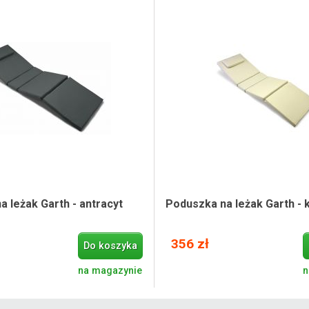
 leżak Garth - antracyt
Poduszka na leżak Garth -
356 zł
Do koszyka
na magazynie
n