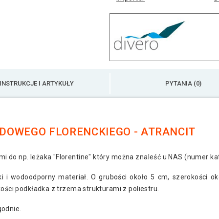
INSTRUKCJE I ARTYKUŁY
PYTANIA (0)
DOWEGO FLORENCKIEGO - ATRANCIT
i do np. leżaka "Florentine" który można znaleść u NAS (numer k
i i wodoodporny materiał. O grubości około 5 cm, szerokości o
kości podkładka z trzema strukturami z poliestru.
godnie.