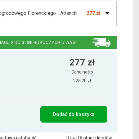
ogrodowego Florenckiego - Atrancit
277 zł
rodowych FLORENTINE - jasnoszara
277 zł
IĄGU 2 DO 3 DNI ROBOCZYCH U WAS!
ciemnozielona
277 zł
277 zł
Cena netto
225,20 zł
Dodać do koszyka
ostawa i płatność
Dział Obsługi klientów