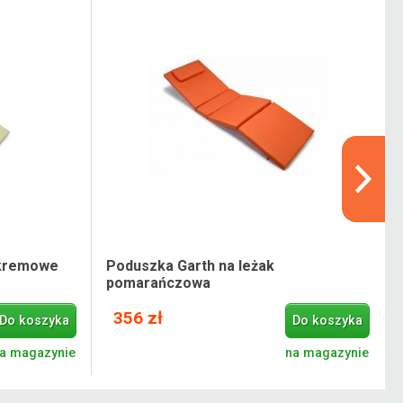
 kremowe
Poduszka Garth na leżak
pomarańczowa
356 zł
Do koszyka
Do koszyka
a magazynie
na magazynie