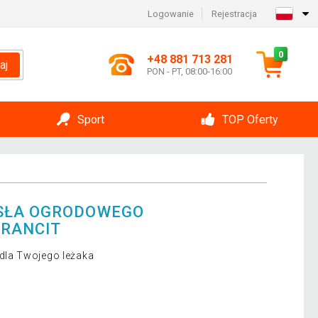
Logowanie
Rejestracja
0
+48 881 713 281
aj
PON - PT, 08:00-16:00
Sport
TOP Oferty
SŁA OGRODOWEGO
TRANCIT
dla Twojego leżaka