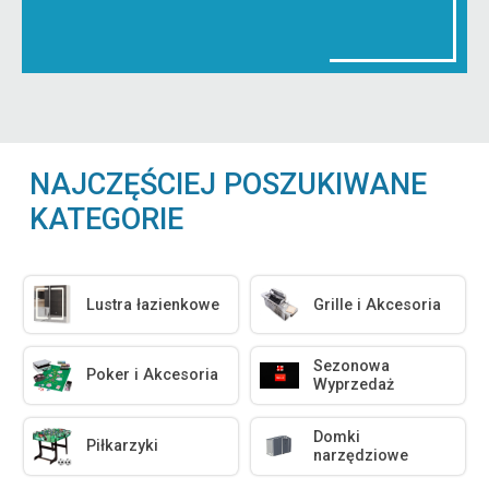
NAJCZĘŚCIEJ POSZUKIWANE
KATEGORIE
Lustra łazienkowe
Grille i Akcesoria
Sezonowa
Poker i Akcesoria
Wyprzedaż
Domki
Piłkarzyki
narzędziowe