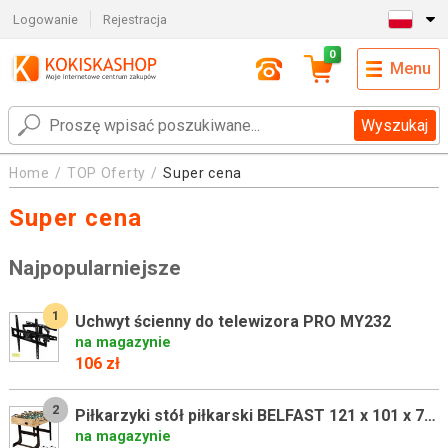
Logowanie
Rejestracja
0
Menu
Wyszukaj
Home
TOP Oferty
Super cena
Super cena
Najpopularniejsze
1
Uchwyt ścienny do telewizora PRO MY232
na magazynie
106 zł
2
Piłkarzyki stół piłkarski BELFAST 121 x 101 x 79 cm jasne drewo
na magazynie