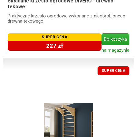
Składane krzesło ogrodowe DIVERO - drewno
tekowe
Praktyczne krzesło ogrodowe wykonane z nieobrobionego
drewna tekowego.
SUPER CENA
Do koszyka
227 zł
na magazynie
SUPER CENA