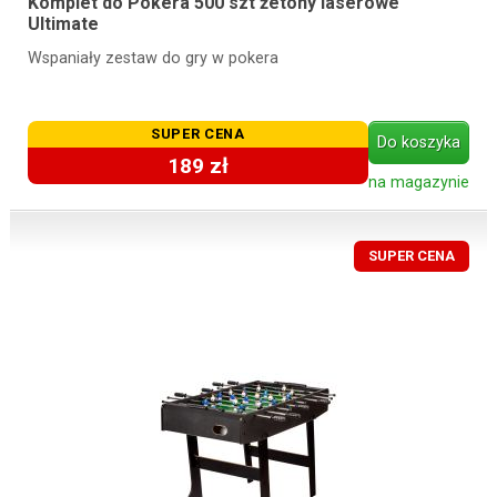
Komplet do Pokera 500 szt żetony laserowe
Ultimate
Wspaniały zestaw do gry w pokera
SUPER CENA
Do koszyka
189 zł
na magazynie
SUPER CENA