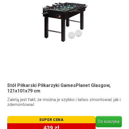
Stół Piłkarski Piłkarzyki GamesPlanet Glasgow,
121x101x79 cm
Zaletą jest fakt, że można je szybko i łatwo zmontować jak i
zdemontować
SUPER CENA
Do koszyka
439 zł