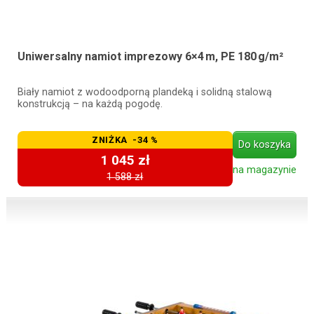
Uniwersalny namiot imprezowy 6×4 m, PE 180 g/m²
Biały namiot z wodoodporną plandeką i solidną stalową
konstrukcją – na każdą pogodę.
ZNIŻKA -34 %
Do koszyka
1 045 zł
na magazynie
1 588 zł