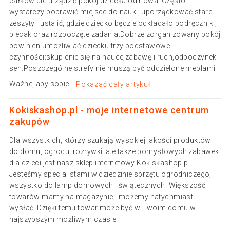
całkowicie urządzić pokój dziecka od nowa. Często
wystarczy poprawić miejsce do nauki, uporządkować stare
zeszyty i ustalić, gdzie dziecko będzie odkładało podręczniki,
plecak oraz rozpoczęte zadania.Dobrze zorganizowany pokój
powinien umożliwiać dziecku trzy podstawowe
czynności:skupienie się na nauce,zabawę i ruch,odpoczynek i
sen.Poszczególne strefy nie muszą być oddzielone meblami.
Ważne, aby sobie...
Pokazać cały artykuł
Kokiskashop.pl - moje internetowe centrum
zakupów
Dla wszystkich, którzy szukają wysokiej jakości produktów
do domu, ogrodu, rozrywki, ale także pomysłowych zabawek
dla dzieci jest nasz sklep internetowy Kokiskashop.pl.
Jesteśmy specjalistami w dziedzinie sprzętu ogrodniczego,
wszystko do lamp domowych i świątecznych. Większość
towarów mamy na magazynie i możemy natychmiast
wysłać. Dzięki temu towar może być w Twoim domu w
najszybszym możliwym czasie.