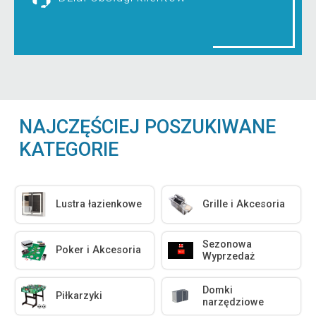
NAJCZĘŚCIEJ POSZUKIWANE
KATEGORIE
Lustra łazienkowe
Grille i Akcesoria
Sezonowa
Poker i Akcesoria
Wyprzedaż
Domki
Piłkarzyki
narzędziowe