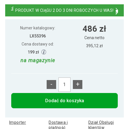
Gemma 501 polerowany marmur Ø45 cm
529 zł
Black.
PRODUKT W CIĄGU 2 DO 3 DNI ROBOCZYCH U WAS!
Umywalka z naturalnego kamienia
765 zł
Gemma 501 polerowany marmur Ø 50
486 zł
Numer katalogowy:
cm Czarny
LX55396
Cena netto
Cena dostawy od:
395,12 zł
199 zł
na magazynie
-
+
Dodać do koszyka
Importer
Dostawa i
Dział Obsługi
płatność
klientów