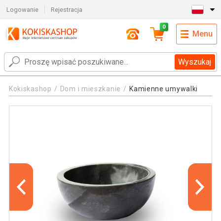
Logowanie
Rejestracja
0
Menu
Wyszukaj
Kokiskashop
Dom i mieszkanie
Kamienne umywalki