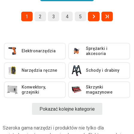
1
2
3
4
5
Sprężarki i
Elektronarzędzia
akcesoria
Narzędzia ręczne
Schody i drabiny
Konwektory,
Skrzynki
grzejniki
magazynowe
Pokazać kolejne kategorie
Szeroka gama narzędzi i produktów nie tylko dla