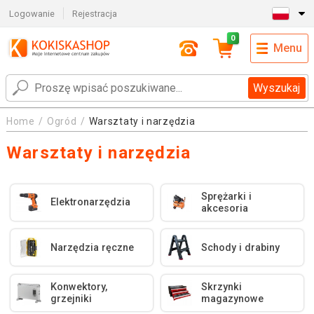
Logowanie
Rejestracja
0
Menu
Wyszukaj
Home
Ogród
Warsztaty i narzędzia
Warsztaty i narzędzia
Sprężarki i
Elektronarzędzia
akcesoria
Narzędzia ręczne
Schody i drabiny
Konwektory,
Skrzynki
grzejniki
magazynowe