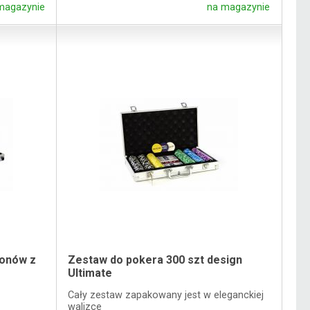
magazynie
na magazynie
tonów z
Zestaw do pokera 300 szt design
Ultimate
Cały zestaw zapakowany jest w eleganckiej
walizce