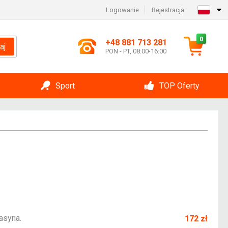
Logowanie
Rejestracja
0
+48 881 713 281
aj
PON - PT, 08:00-16:00
Sport
TOP Oferty
asyna.
172 zł