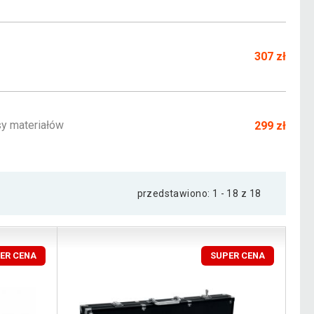
307 zł
i
sy materiałów
299 zł
przedstawiono: 1 - 18 z 18
ER CENA
SUPER CENA