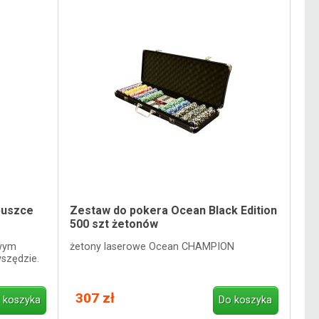
puszce
Zestaw do pokera Ocean Black Edition
500 szt żetonów
owym
żetony laserowe Ocean CHAMPION
szędzie.
307 zł
 koszyka
Do koszyka