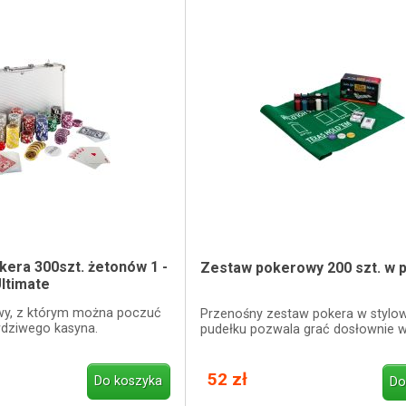
kera 300szt. żetonów 1 -
Zestaw pokerowy 200 szt. w 
ltimate
wy, z którym można poczuć
Przenośny zestaw pokera w styl
dziwego kasyna.
pudełku pozwala grać dosłownie w
52 zł
Do koszyka
Do