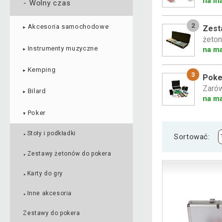
na m
-
Wolny czas
2
Akcesoria samochodowe
Zest
►
żeto
Instrumenty muzyczne
na m
►
Kemping
►
3
Poke
Zarów
Bilard
►
na m
Poker
▼
Stoły i podkładki
Sortować:
►
Zestawy żetonów do pokera
►
Karty do gry
►
Inne akcesoria
►
Zestawy do pokera