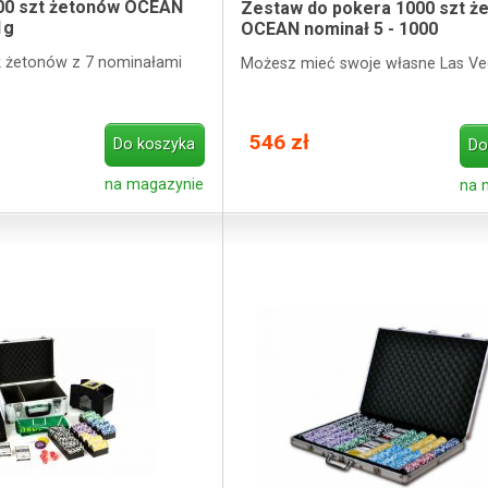
00 szt żetonów OCEAN
Zestaw do pokera 1000 szt ż
1g
OCEAN nominał 5 - 1000
k żetonów z 7 nominałami
Możesz mieć swoje własne Las Ve
546 zł
Do koszyka
Do
na magazynie
na 