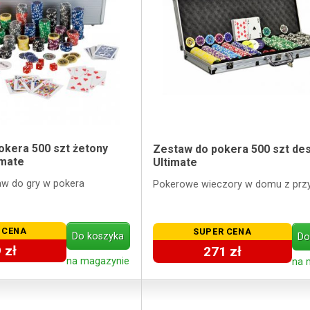
okera 500 szt żetony
Zestaw do pokera 500 szt de
imate
Ultimate
aw do gry w pokera
Pokerowe wieczory w domu z przy
 CENA
SUPER CENA
Do koszyka
Do
 zł
271 zł
na magazynie
na 