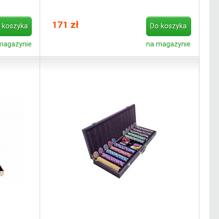
171 zł
 koszyka
Do koszyka
magazynie
na magazynie