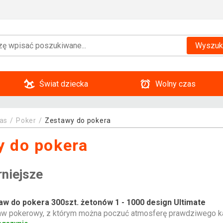
Wyszuk
Świat dziecka
Wolny czas
as
Poker
Zestawy do pokera
y do pokera
rniejsze
aw do pokera 300szt. żetonów 1 - 1000 design Ultimate
aw pokerowy, z którym można poczuć atmosferę prawdziwego k