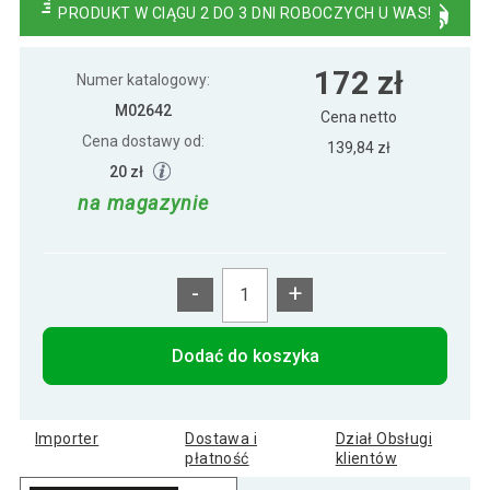
PRODUKT W CIĄGU 2 DO 3 DNI ROBOCZYCH U WAS!
Komplet do Pokera 500 szt żetony
189 zł
172 zł
laserowe Ultimate
Numer katalogowy:
M02642
Cena netto
Cena dostawy od:
Zestaw do pokera, 500 żetonów Ultimate
139,84 zł
218 zł
black
20 zł
na magazynie
-
+
Dodać do koszyka
Importer
Dostawa i
Dział Obsługi
płatność
klientów