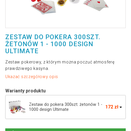
ZESTAW DO POKERA 300SZT.
ŻETONÓW 1 - 1000 DESIGN
ULTIMATE
Zestaw pokerowy, z którym można poczuć atmosferę
prawdziwego kasyna.
Ukazać szczegółowy opis
Warianty produktu
Zestaw do pokera 300szt. żetonów 1 -
172 zł
1000 design Ultimate
GamesPlanet Poker Set Gold Edition, 300
213 zł
żetonów 1 - 1000