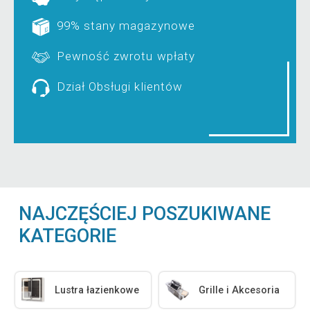
99% stany magazynowe
Pewność zwrotu wpłaty
Dział Obsługi klientów
NAJCZĘŚCIEJ POSZUKIWANE
KATEGORIE
Lustra łazienkowe
Grille i Akcesoria