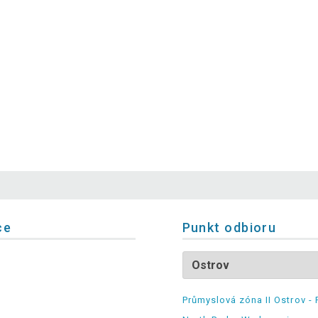
ce
Punkt odbioru
Průmyslová zóna II Ostrov - 