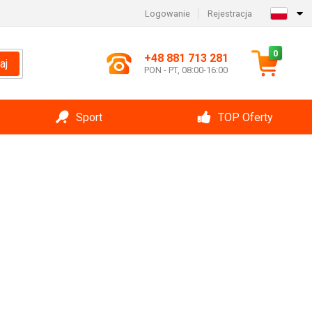
Logowanie
Rejestracja
0
+48 881 713 281
aj
PON - PT, 08:00-16:00
Sport
TOP Oferty