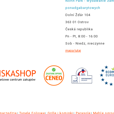
North Park - Wydawanie za
ponadgabarytowych
Dolní Žďár 104
363 01 Ostrov
Česká republika
Pn - Pt, 8:00 - 16:00
Sob - Niedz, nieczynne
mapa tutaj
 narzędzia
Tunele Foliowe
Grille i kominki
Parasole
Meble ogr