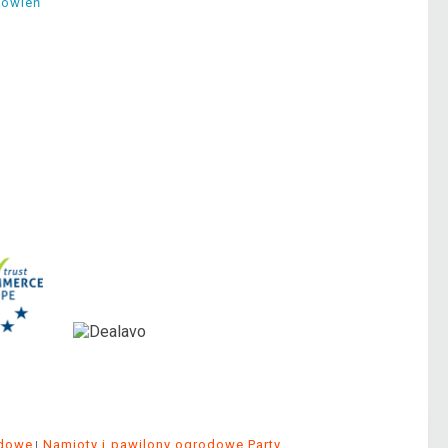
mówień
odowe
Namioty i pawilony ogrodowe Party