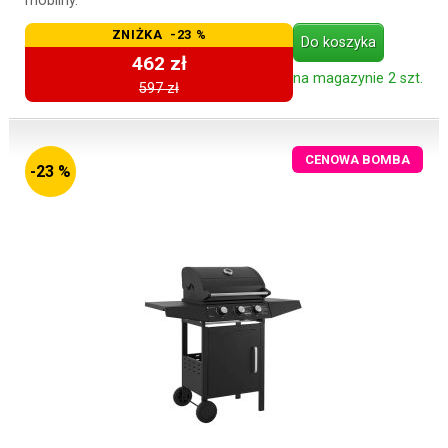
mobilny.
ZNIŻKA -23 %
Do koszyka
462 zł
na magazynie 2 szt.
597 zł
CENOWA BOMBA
-23 %