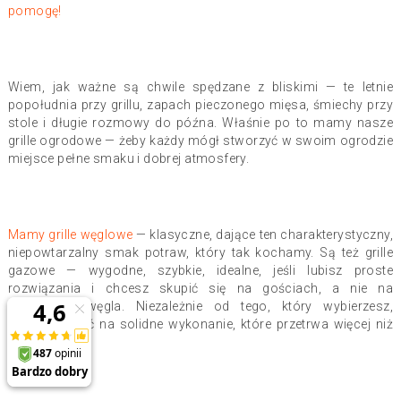
pomogę!
Wiem, jak ważne są chwile spędzane z bliskimi — te letnie
popołudnia przy grillu, zapach pieczonego mięsa, śmiechy przy
stole i długie rozmowy do późna. Właśnie po to mamy nasze
grille ogrodowe — żeby każdy mógł stworzyć w swoim ogrodzie
miejsce pełne smaku i dobrej atmosfery.
Mamy grille węglowe
— klasyczne, dające ten charakterystyczny,
niepowtarzalny smak potraw, który tak kochamy. Są też grille
gazowe — wygodne, szybkie, idealne, jeśli lubisz proste
rozwiązania i chcesz skupić się na gościach, a nie na
dokładaniu węgla. Niezależnie od tego, który wybierzesz,
możesz liczyć na solidne wykonanie, które przetrwa więcej niż
jeden sezon.