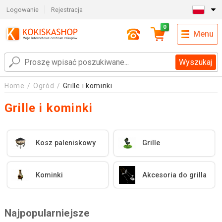
Logowanie
Rejestracja
0
Menu
Wyszukaj
Home
Ogród
Grille i kominki
Grille i kominki
Kosz paleniskowy
Grille
Kominki
Akcesoria do grilla
Najpopularniejsze