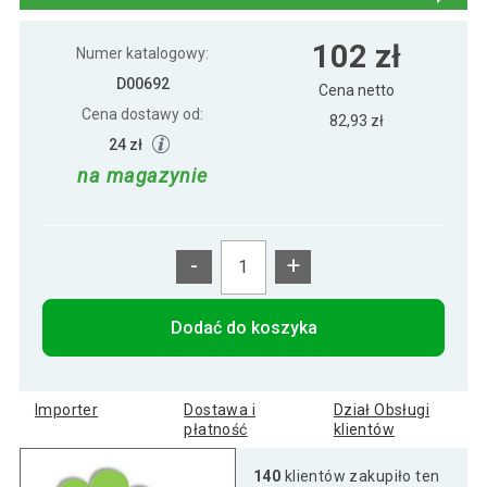
102 zł
Kolorowy kulisty grill przenośny - różowy
102 zł
Numer katalogowy:
D00692
Cena netto
Cena dostawy od:
82,93 zł
102 zł
Kolorowy kulisty grill przenośny - zielony
24 zł
na magazynie
-
+
Dodać do koszyka
Importer
Dostawa i
Dział Obsługi
płatność
klientów
140
klientów zakupiło ten