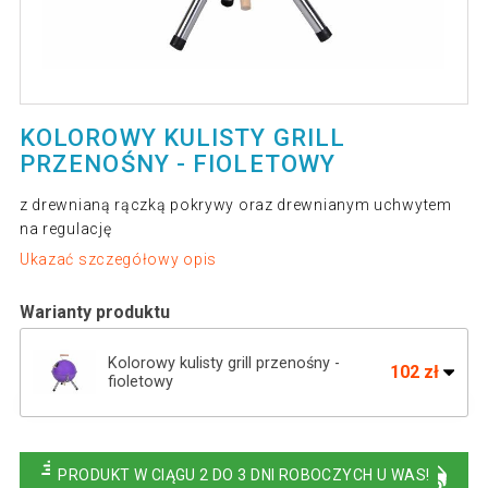
KOLOROWY KULISTY GRILL
PRZENOŚNY - FIOLETOWY
z drewnianą rączką pokrywy oraz drewnianym uchwytem
na regulację
Ukazać szczegółowy opis
Warianty produktu
Kolorowy kulisty grill przenośny -
102 zł
fioletowy
Czarny mini grill BBQ retro, przenośny, 30
115 zł
cm, stalowy
PRODUKT W CIĄGU 2 DO 3 DNI ROBOCZYCH U WAS!