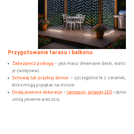
Przygotowanie tarasu i balkonu
Zabezpiecz podłogę
– jeśli masz drewniane deski, warto
je zaolejować.
Schowaj lub przykryj donice
– szczególnie te z ceramiki,
które mogą popękać na mrozie.
Dodaj jesienne dekoracje
–
lampiony, girlandy LED
i dynie
umilą jesienne wieczory.