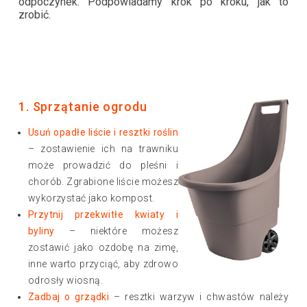
odpoczynek. Podpowiadamy krok po kroku, jak to
zrobić.
1. Sprzątanie ogrodu
Usuń opadłe liście i resztki roślin
– zostawienie ich na trawniku
może prowadzić do pleśni i
chorób. Zgrabione liście możesz
wykorzystać jako kompost.
Przytnij przekwitłe kwiaty i
byliny
– niektóre możesz
zostawić jako ozdobę na zimę,
inne warto przyciąć, aby zdrowo
odrosły wiosną.
Zadbaj o grządki
– resztki warzyw i chwastów należy