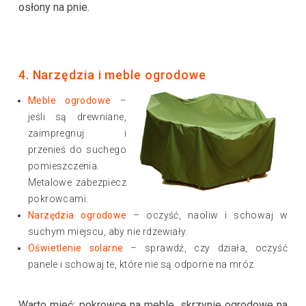
osłony na pnie.
4. Narzędzia i meble ogrodowe
Meble ogrodowe
–
jeśli są drewniane,
zaimpregnuj i
przenieś do suchego
pomieszczenia.
Metalowe zabezpiecz
pokrowcami.
Narzędzia ogrodowe
– oczyść, naoliw i schowaj w
suchym miejscu, aby nie rdzewiały.
Oświetlenie solarne
– sprawdź, czy działa, oczyść
panele i schowaj te, które nie są odporne na mróz.
Warto mieć
:
pokrowce na meble
,
skrzynie ogrodowe na