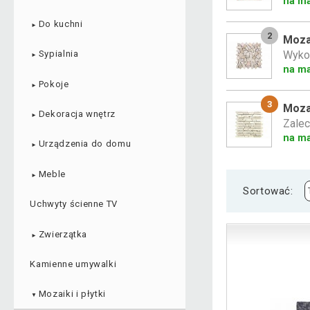
na ma
Do kuchni
►
2
Moza
Wyko
Sypialnia
►
na ma
Pokoje
►
3
Moza
Dekoracja wnętrz
►
Zalec
na m
Urządzenia do domu
►
Meble
►
Sortować:
Uchwyty ścienne TV
Zwierzątka
►
Kamienne umywalki
Mozaiki i płytki
▼