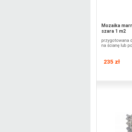
Mozaika marm
szara 1 m2
przygotowana d
na ścianę lub p
235 zł