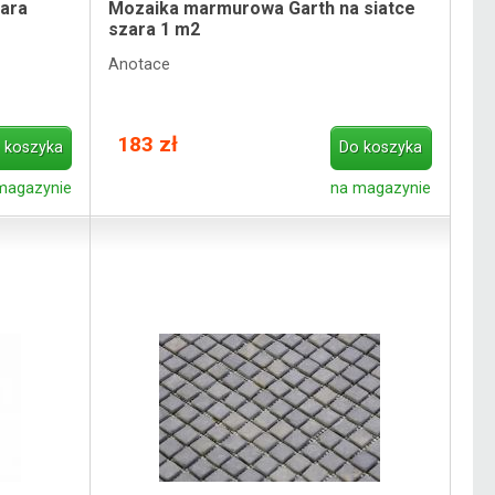
ara
Mozaika marmurowa Garth na siatce
szara 1 m2
Anotace
183 zł
 koszyka
Do koszyka
magazynie
na magazynie