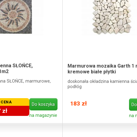
ienna SŁOŃCE,
Marmurowa mozaika Garth 1 
1m2
kremowe białe płytki
nna SŁOŃCE, marmurowe,
doskonała okładzina kamienna ścia
podłóg
 CENA
183 zł
Do koszyka
Do
 zł
na magazynie
na 