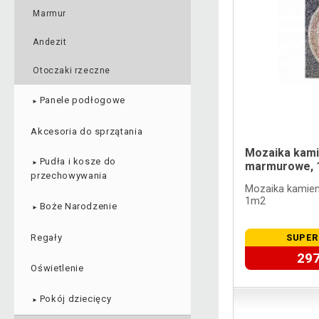
Marmur
Andezit
Otoczaki rzeczne
Panele podłogowe
►
Akcesoria do sprzątania
Mozaika kam
Pudła i kosze do
►
marmurowe, 
przechowywania
Mozaika kamie
1m2
Boże Narodzenie
►
Regały
SUPER
297
Oświetlenie
Pokój dziecięcy
►