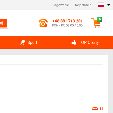
Logowanie
Rejestracja
0
+48 881 713 281
aj
PON - PT, 08:00-16:00
Sport
TOP Oferty
222 zł