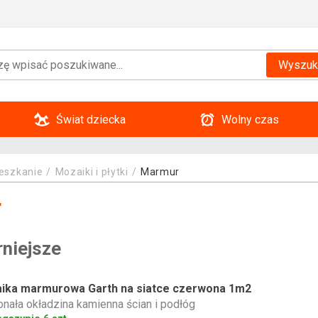
Wyszuk
Świat dziecka
Wolny czas
eszkanie
Mozaiki i płytki
Marmur
r
rniejsze
ika marmurowa Garth na siatce czerwona 1m2
nała okładzina kamienna ścian i podłóg