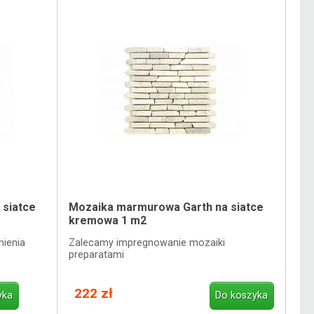
 siatce
Mozaika marmurowa Garth na siatce
kremowa 1 m2
ienia
Zalecamy impregnowanie mozaiki
preparatami
222 zł
yka
Do koszyka