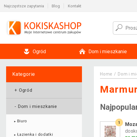
Najczęstsze zapytania
Blog
Kontakt
Ogród
Dom i mieszkanie
Kategorie
Home
Dom i mi
Marmu
+
Ogród
Najpopula
-
Dom i mieszkanie
Biuro
1
►
Moza
dosko
Łazienka i dodatki
►