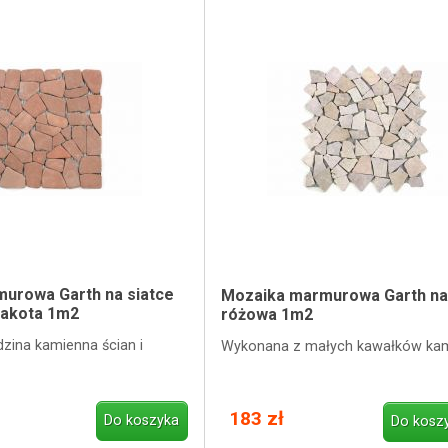
urowa Garth na siatce
Mozaika marmurowa Garth na
rakota 1m2
różowa 1m2
zina kamienna ścian i
Wykonana z małych kawałków kam
183 zł
Do koszyka
Do kosz