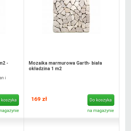
m2 -
Mozaika marmurowa Garth- biała
okładzina 1 m2
n i
169 zł
 koszyka
Do koszyka
magazynie
na magazynie