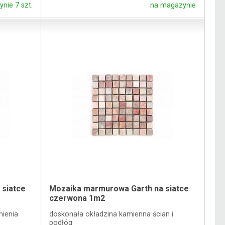
nie 7 szt.
na magazynie
 siatce
Mozaika marmurowa Garth na siatce
czerwona 1m2
ienia
doskonała okładzina kamienna ścian i
podłóg