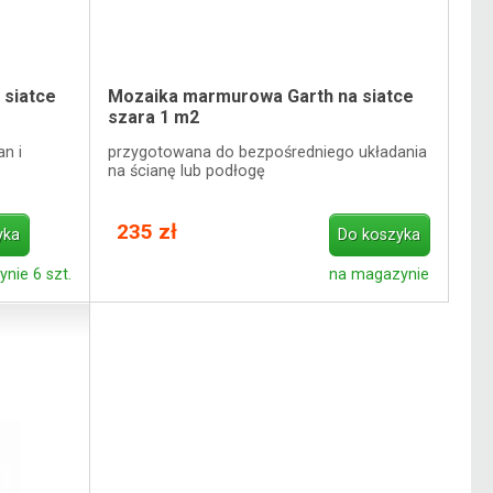
 siatce
Mozaika marmurowa Garth na siatce
szara 1 m2
n i
przygotowana do bezpośredniego układania
na ścianę lub podłogę
235 zł
yka
Do koszyka
nie 6 szt.
na magazynie