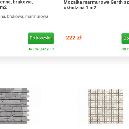
enna, brukowa,
Mozaika marmurowa Garth sz
1m2
okładzina 1 m2
nna, brukowa, marmurowa
222 zł
Do koszyka
Do
na magazynie
na 