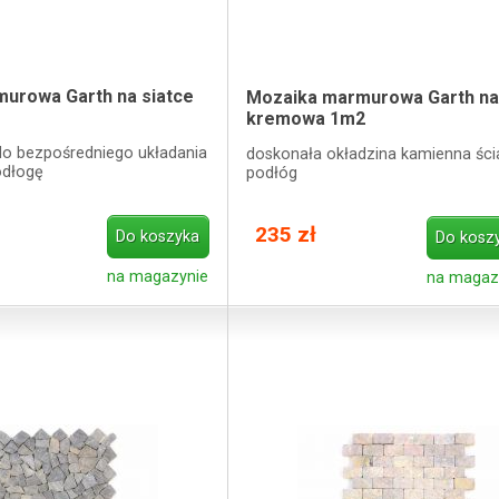
urowa Garth na siatce
Mozaika marmurowa Garth na
kremowa 1m2
o bezpośredniego układania
doskonała okładzina kamienna ścia
odłogę
podłóg
235 zł
Do koszyka
Do kosz
na magazynie
na magazy