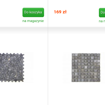
169 zł
Do koszyka
Do
na magazynie
na 