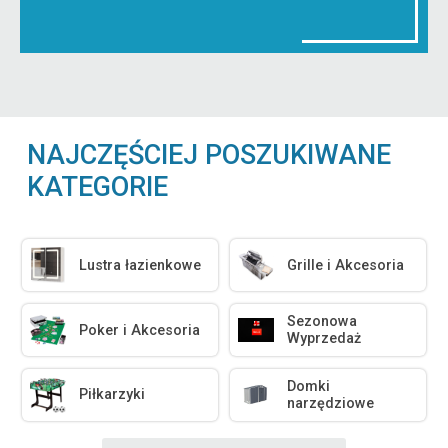
NAJCZĘŚCIEJ POSZUKIWANE
KATEGORIE
Lustra łazienkowe
Grille i Akcesoria
Sezonowa
Poker i Akcesoria
Wyprzedaż
Domki
Piłkarzyki
narzędziowe