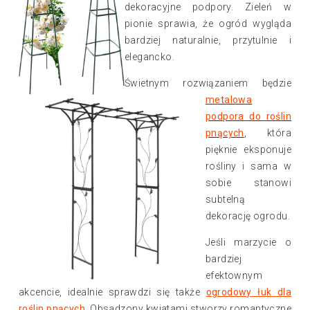
dekoracyjne podpory. Zieleń w
pionie sprawia, że ogród wygląda
bardziej naturalnie, przytulnie i
elegancko.
Świetnym rozwiązaniem będzie
metalowa
podpora do roślin
pnących
, która
pięknie eksponuje
rośliny i sama w
sobie stanowi
subtelną
dekorację ogrodu.
Jeśli marzycie o
bardziej
efektownym
akcencie, idealnie sprawdzi się także
ogrodowy łuk dla
roślin pnących
. Obsadzony kwiatami stworzy romantyczne