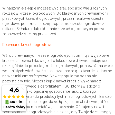
W naszym e-sklepie możesz wybierać spośród wielu różnych
rodzajów krzeseł ogrodowych. Od klasycznych drewnianych i
plastikowych krzeseł ogrodowych, przez metalowe krzesła
ogrodowe po coraz bardziej popularne krzesła ogrodowe z
rattanu. Składanie lub układanie krzeseł ogrodowych pozwoli
zaoszczędzić cenną przestrzeń.
Drewniane krzesła ogrodowe
Wśród drewnianych krzeseł ogrodowych dominują wyjątkowe
krzesła z drewna tekowego. To luksusowe drewno nadaje się
szczególnie do produkcji mebli ogrodowych, ponieważ ma wiele
wspaniałych właściwości - jest wystarczająco twarde i odporne
na warunki atmosferyczne. Nawet popularna sosna nie
pozostaje w tyle. Możesz kupić nawet krzesła wykonane z
drewna sosnowego z certyfikatem FSC, który świadczy o
ekologicznej i ekologicznej gospodarce lasu, z którego
pochodzi materiał do produkcji tych mebli ogrodowych. Bardzo
piękne są także meble ogrodowe łączące metal i drewno, które
łączą zalety obu materiałów jednocześnie. Oferujemy nawet
zestawy krzeseł ogrodowych dla dzieci, aby Twoje dzieci mogły