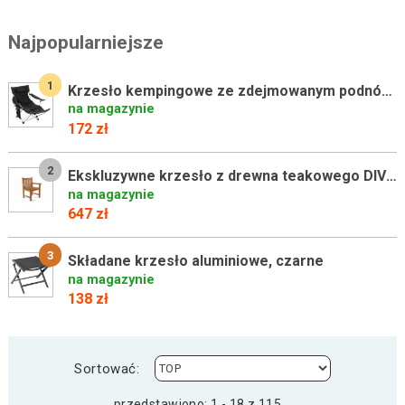
Najpopularniejsze
1
Krzesło kempingowe ze zdejmowanym podnóżkiem, czarne
na magazynie
172 zł
2
Ekskluzywne krzesło z drewna teakowego DIVERO
na magazynie
647 zł
3
Składane krzesło aluminiowe, czarne
na magazynie
138 zł
Sortować:
przedstawiono: 1 - 18 z 115