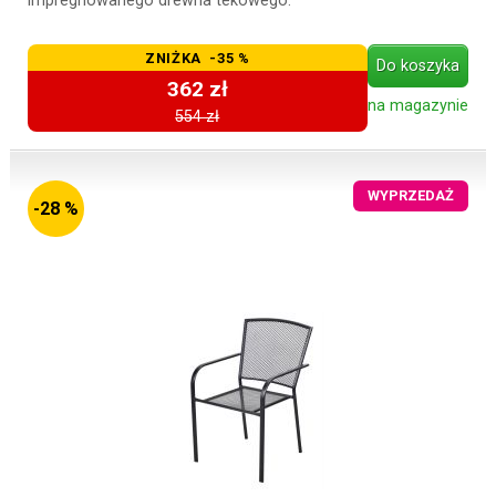
impregnowanego drewna tekowego.
ZNIŻKA -35 %
Do koszyka
362 zł
na magazynie
554 zł
WYPRZEDAŻ
-28 %