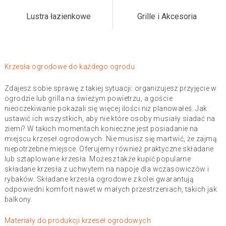
Lustra łazienkowe
Grille i Akcesoria
Krzesła ogrodowe do każdego ogrodu
Zdajesz sobie sprawę z takiej sytuacji: organizujesz przyjęcie w
ogrodzie lub grilla na świeżym powietrzu, a goście
nieoczekiwanie pokazali się więcej ilości niż planowałeś. Jak
ustawić ich wszystkich, aby nie które osoby musiały siadać na
ziemi? W takich momentach konieczne jest posiadanie na
miejscu krzeseł ogrodowych. Nie musisz się martwić, że zajmą
niepotrzebne miejsce. Oferujemy również praktyczne składane
lub sztaplowane krzesła. Możesz także kupić popularne
składane krzesła z uchwytem na napoje dla wczasowiczów i
rybaków. Składane krzesła ogrodowe z kolei gwarantują
odpowiedni komfort nawet w małych przestrzeniach, takich jak
balkony.
Materiały do ​​produkcji krzeseł ogrodowych