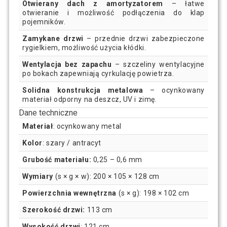
Otwierany dach z amortyzatorem
– łatwe
otwieranie i możliwość podłączenia do klap
pojemników.
Zamykane drzwi
– przednie drzwi zabezpieczone
rygielkiem, możliwość użycia kłódki.
Wentylacja bez zapachu
– szczeliny wentylacyjne
po bokach zapewniają cyrkulację powietrza.
Solidna konstrukcja metalowa
– ocynkowany
materiał odporny na deszcz, UV i zimę.
Dane techniczne
Materiał
: ocynkowany metal
Kolor
: szary / antracyt
Grubość materiału:
0,25 – 0,6 mm
Wymiary
(s × g × w): 200 × 105 × 128 cm
Powierzchnia wewnętrzna
(s × g): 198 × 102 cm
Szerokość drzwi:
113 cm
Wysokość drzwi
: 121 cm