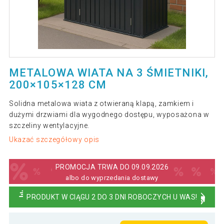
METALOWA WIATA NA 3 ŚMIETNIKI,
200×105×128 CM
Solidna metalowa wiata z otwieraną klapą, zamkiem i
dużymi drzwiami dla wygodnego dostępu, wyposażona w
szczeliny wentylacyjne.
Ukazać szczegółowy opis
PROMOCJA TRWA DO 09.09.2026
albo do wyprzedania dostawy
PRODUKT W CIĄGU 2 DO 3 DNI ROBOCZYCH U WAS!