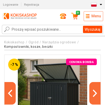
Logowanie
Rejestracja
0
Menu
Wyszukaj
Kokiskashop
Ogród
Narzędzia ogrodowe
Kompostowniki, kosze, beczki
CENOWA BOMBA
-7 %