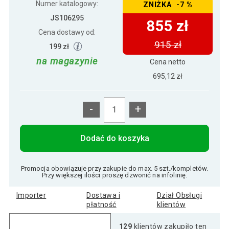
Numer katalogowy:
ZNIŻKA -7 %
JS106295
855 zł
Cena dostawy od:
915 zł
199 zł
na magazynie
Cena netto
695,12 zł
-
+
Dodać do koszyka
Promocja obowiązuje przy zakupie do max. 5 szt./kompletów.
Przy większej ilości proszę dzwonić na infolinię.
Importer
Dostawa i
Dział Obsługi
płatność
klientów
129
klientów zakupiło ten