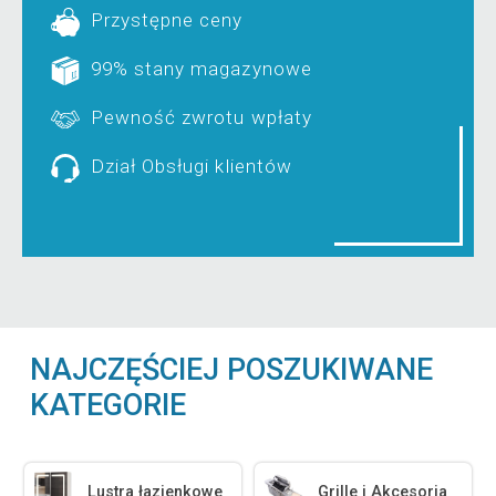
Przystępne ceny
99% stany magazynowe
Pewność zwrotu wpłaty
Dział Obsługi klientów
NAJCZĘŚCIEJ POSZUKIWANE
KATEGORIE
Lustra łazienkowe
Grille i Akcesoria