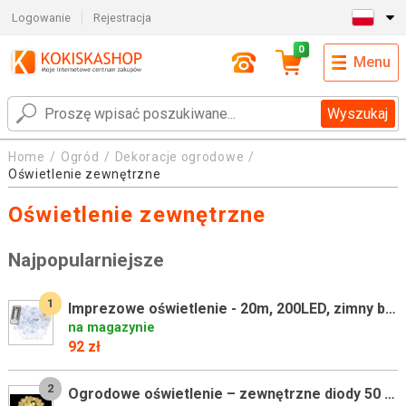
Logowanie
Rejestracja
0
Menu
Wyszukaj
Home
Ogród
Dekoracje ogrodowe
Oświetlenie zewnętrzne
Oświetlenie zewnętrzne
Najpopularniejsze
1
Imprezowe oświetlenie - 20m, 200LED, zimny biały, na baterie
na magazynie
92 zł
2
Ogrodowe oświetlenie – zewnętrzne diody 50 LED ciepły biały