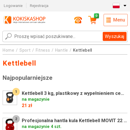
Logowanie
Rejestracja
0
Menu
Wyszukaj
Home
Sport
Fitness
Hantle
Kettlebell
Kettlebell
Najpopularniejsze
1
Kettlebell 3 kg, plastikowy z wypełnieniem cementowym
na magazynie
21 zł
2
Profesjonalna hantla kula Kettlebell MOVIT 22 kg
na magazynie 4 szt.