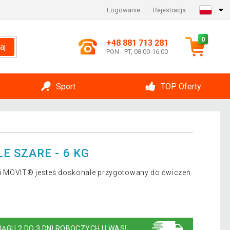
Logowanie
Rejestracja
0
+48 881 713 281
aj
PON - PT, 08:00-16:00
Sport
TOP Oferty
E SZARE - 6 KG
wi MOVIT® jesteś doskonale przygotowany do ćwiczeń
IĄGU 2 DO 3 DNI ROBOCZYCH U WAS!