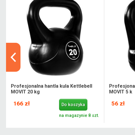
Profesjonalna hantla kula Kettlebell
Profesjonal
MOVIT 20 kg
MOVIT 5 k
166 zł
56 zł
Do koszyka
.
na magazynie 8 szt.