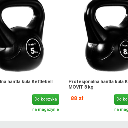
na hantla kula Kettlebell
Profesjonalna hantla kula K
MOVIT 8 kg
88 zł
Do koszyka
Do ko
na magazynie
na mag