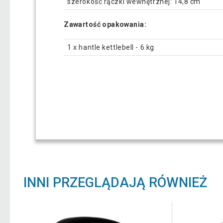
szerokość rączki wewnętrznej: 14,8 cm
Zawartość opakowania:
1 x hantle kettlebell - 6 kg
INNI PRZEGLĄDAJĄ RÓWNIEŻ