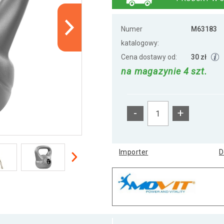
Numer
M63183
katalogowy:
Cena dostawy od:
30 zł
na magazynie 4 szt.
-
+
Importer
D