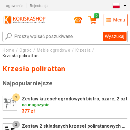
Logowanie
Rejestracja
0
Menu
Wyszukaj
Home
Ogród
Meble ogrodowe
Krzesła
Krzesła polirattan
Krzesła polirattan
Najpopularniejsze
1
Zestaw krzeseł ogrodowych bistro, szare, 2 szt
na magazynie
377 zł
2
Zestaw 2 składanych krzeseł poliratanowych 80 x 40 cm