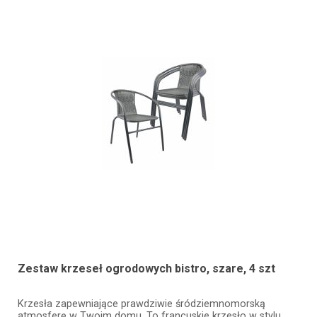
Zestaw krzeseł ogrodowych bistro, szare, 4 szt
Krzesła zapewniające prawdziwie śródziemnomorską
atmosferę w Twoim domu. To francuskie krzesło w stylu