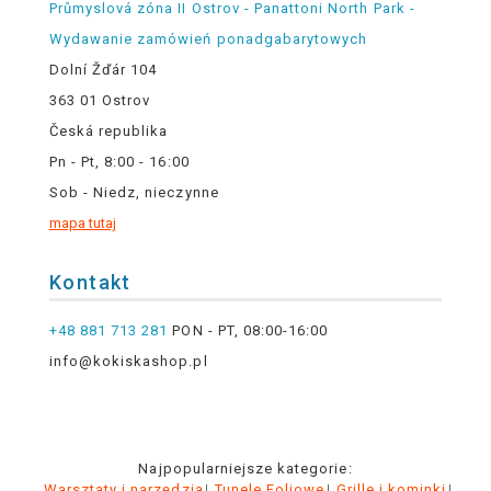
Průmyslová zóna II Ostrov - Panattoni North Park -
Wydawanie zamówień ponadgabarytowych
Dolní Žďár 104
363 01 Ostrov
Česká republika
Pn - Pt, 8:00 - 16:00
Sob - Niedz, nieczynne
mapa tutaj
Kontakt
+48 881 713 281
PON - PT, 08:00-16:00
info@kokiskashop.pl
Najpopularniejsze kategorie:
Warsztaty i narzędzia
Tunele Foliowe
Grille i kominki