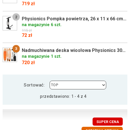
719 zł
2
Physionics Pompka powietrza, 26 x 11 x 66 cm, 1,8 L, czarna
na magazynie 6 szt.
115 zł
72 zł
3
Nadmuchiwana deska wiosłowa Physionics 305cm pomarańczowa +
na magazynie 1 szt.
720 zł
Sortować:
przedstawiono: 1 - 4 z 4
SUPER CENA