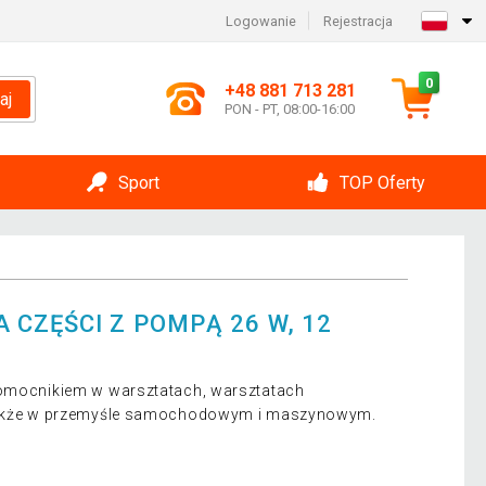
Logowanie
Rejestracja
0
+48 881 713 281
aj
PON - PT, 08:00-16:00
Sport
TOP Oferty
 CZĘŚCI Z POMPĄ 26 W, 12
pomocnikiem w warsztatach, warsztatach
 także w przemyśle samochodowym i maszynowym.