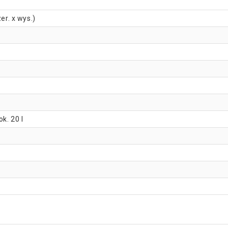
er. x wys.)
k. 20 l