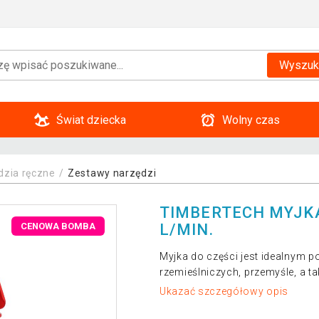
Wyszuk
Świat dziecka
Wolny czas
dzia ręczne
Zestawy narzędzi
TIMBERTECH MYJKA
L/MIN.
CENOWA BOMBA
Myjka do części jest idealnym 
rzemieślniczych, przemyśle, a
Ukazać szczegółowy opis