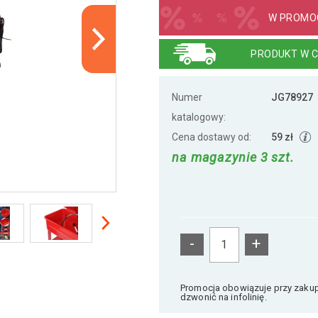
W PROMOC
PRODUKT W C
Numer
JG78927
katalogowy:
Cena dostawy od:
59 zł
na magazynie 3 szt.
-
+
Promocja obowiązuje przy zakupi
dzwonić na infolinię.