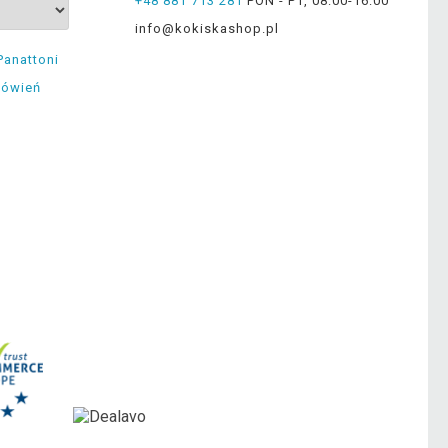
+48 881 713 281
PON - PT, 08:00-16:00
info@kokiskashop.pl
Panattoni
mówień