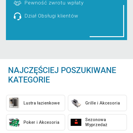
Pewność zwrotu wpłaty
Dział Obsługi klientów
NAJCZĘŚCIEJ POSZUKIWANE
KATEGORIE
Lustra łazienkowe
Grille i Akcesoria
Sezonowa
Poker i Akcesoria
Wyprzedaż