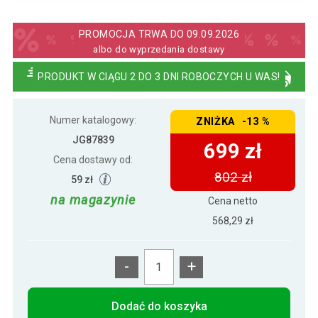
680 zł
Warsztatowy wózek z 4 szufladami, 61 x
569 zł
65 cm, czerwony
PROMOCJA TRWA DO 09.09.2026
albo do wyprzedania dostawy
Wózek warsztatowy na kółkach z 5
627 zł
PRODUKT W CIĄGU 2 DO 3 DNI ROBOCZYCH U WAS!
szufladami, 61 × 77 cm
Numer katalogowy:
ZNIŻKA -13 %
Wózek warsztatowy z 5 szufladami, 61 x
739 zł
108 cm, czerwony
JG87839
699 zł
Cena dostawy od:
802 zł
59 zł
na magazynie
Cena netto
568,29 zł
-
+
Dodać do koszyka