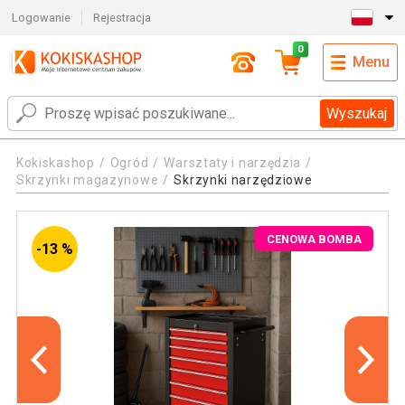
Logowanie
Rejestracja
0
Menu
Wyszukaj
Kokiskashop
Ogród
Warsztaty i narzędzia
Skrzynki magazynowe
Skrzynki narzędziowe
CENOWA BOMBA
-13 %