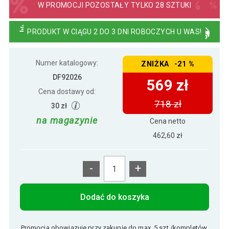
W PROMOCJI POZOSTAŁY TYLKO 28 SZTUKI
PRODUKT W CIĄGU 2 DO 3 DNI ROBOCZYCH U WAS!
Numer katalogowy:
ZNIŻKA -21 %
DF92026
569 zł
Cena dostawy od:
718 zł
30 zł
na magazynie
Cena netto
462,60 zł
-
+
Dodać do koszyka
Promocja obowiązuje przy zakupie do max. 5 szt./kompletów.