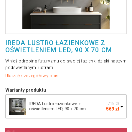
IREDA LUSTRO ŁAZIENKOWE Z
OŚWIETLENIEM LED, 90 X 70 CM
Wnieś odrobinę futuryzmu do swojej łazienki dzięki naszym
podświetlanym lustram.
Ukazać szczegółowy opis
Warianty produktu
718 zł
IREDA Lustro łazienkowe z
569 zł
oświetleniem LED, 90 x 70 cm
800 zł
IREDA Lustro łazienkowe z oświetleniem
599 zł
LED, 125 x 75 cm