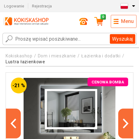
Logowanie
Rejestracja
0
Menu
Wyszukaj
Kokiskashop
Dom i mieszkanie
Łazienka i dodatki
Lustra łazienkowe
CENOWA BOMBA
-21 %