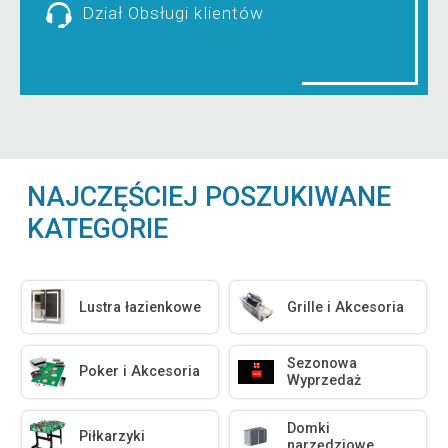
Dział Obsługi klientów
NAJCZĘŚCIEJ POSZUKIWANE
KATEGORIE
Lustra łazienkowe
Grille i Akcesoria
Sezonowa
Poker i Akcesoria
Wyprzedaż
Domki
Piłkarzyki
narzędziowe