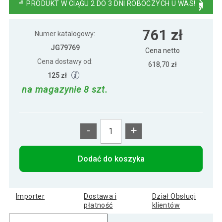
PRODUKT W CIĄGU 2 DO 3 DNI ROBOCZYCH U WAS!
761 zł
Numer katalogowy:
JG79769
Cena netto
Cena dostawy od:
618,70 zł
125 zł
na magazynie 8 szt.
-
+
Dodać do koszyka
Importer
Dostawa i
Dział Obsługi
płatność
klientów