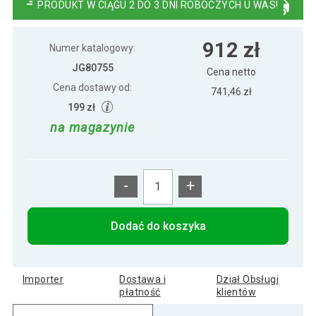
PRODUKT W CIĄGU 2 DO 3 DNI ROBOCZYCH U WAS!
INFANTASTIC Przewijak, 113 x 53 x 101
852 zł
912 zł
cm, biały-sonoma
Numer katalogowy:
JG80755
Cena netto
Cena dostawy od:
741,46 zł
569 zł
Przewijak 88 cm, biały
199 zł
na magazynie
-
+
Dodać do koszyka
Importer
Dostawa i
Dział Obsługi
płatność
klientów