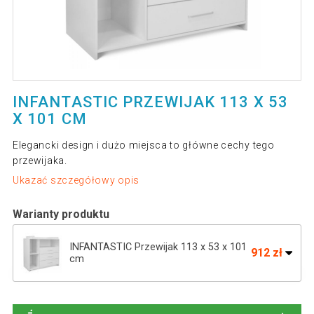
INFANTASTIC PRZEWIJAK 113 X 53
X 101 CM
Elegancki design i dużo miejsca to główne cechy tego
przewijaka.
Ukazać szczegółowy opis
Warianty produktu
INFANTASTIC Przewijak 113 x 53 x 101
912 zł
cm
852 zł
INFANTASTIC Przewijak , 113 x 53 x 101
719 zł
cm, biało-szary