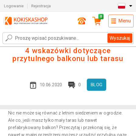
Logowanie
Rejestracja
0
Menu
Wyszukaj
4 wskazówki dotyczące
przytulnego balkonu lub tarasu
BLOG
10.06.2020
0
Nic nie może się równać z letnim siedzeniem w ogrodzie.
Ale co, jeśli masz tylko mały taras lub nawet
prefabrykowany balkon? Przeczytaj i przekonaj się, że
nawet w małej przestrzeni możesz urządzić przytulną oazę