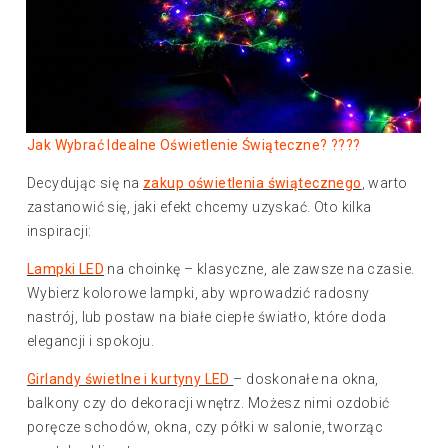
Jak Wybrać Idealne Oświetlenie Świąteczne? ????
Decydując się na
zakup oświetlenia świątecznego
, warto
zastanowić się, jaki efekt chcemy uzyskać. Oto kilka
inspiracji:
Lampki LED
na choinkę – klasyczne, ale zawsze na czasie.
Wybierz kolorowe lampki, aby wprowadzić radosny
nastrój, lub postaw na białe ciepłe światło, które doda
elegancji i spokoju.
Girlandy świetlne i kurtyny LED
– doskonałe na okna,
balkony czy do dekoracji wnętrz. Możesz nimi ozdobić
poręcze schodów, okna, czy półki w salonie, tworząc