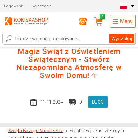
Logowanie
Rejestracja
0
Menu
Wyszukaj
Magia Świąt z Oświetleniem
Świątecznym - Stwórz
Niezapomnianą Atmosferę w
Swoim Domu! ✨
BLOG
11.11.2024
0
Święta Bożego Narodzenia
to wyjątkowy czas, w którym