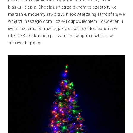
nasze domy zamieniają się w magiczne krainy pełne
blasku i ciepła. Chociaż śnieg za oknem to często tylko
marzenie, możemy stworzyć niepowtarzalną atmosferę we
wnętrzu naszego domu dzięki odpowiedniemu oświetleniu
świątecznemu. Sprawdź, jakie dekoracje dostępne są w
ofercie Kokiskashop.pl, i zamień swoje mieszkanie w
zimową bajkę! ❄️