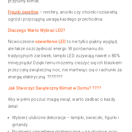
przytulny klimat.
Figurki świetlne
– renifery, aniołki czy choinki rozświetlą
ogród i przyciągną uwagę każdego przechodnia.
Dlaczego Warto Wybrać LED?
Nowoczesne
oświetlenie LED
to nie tylko piękny wygląd,
ale także oszczędność energii. W porównaniu do
tradycyjnych żarówek, lampki LED zużywają nawet o 80%
mniej prądu! Dzięki temu możemy cieszyć się ich blaskiem
przez całą świąteczną noc, nie martwiąc się o rachunki za
energię elektryczną. ????????
Jak Stworzyć Świąteczny Klimat w Domu? ????
Aby w pełni poczuć magię świąt, warto zadbać o każdy
detal:
Wybierz ulubione dekoracje – lampki, świeczki, figurki i
girlandy.
Rozmieść oświetlenie strategicznie – na choince, przy