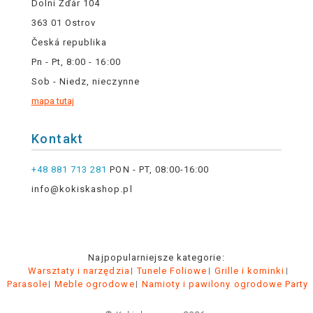
Dolní Žďár 104
363 01 Ostrov
Česká republika
Pn - Pt, 8:00 - 16:00
Sob - Niedz, nieczynne
mapa tutaj
Kontakt
+48 881 713 281
PON - PT, 08:00-16:00
info@kokiskashop.pl
Najpopularniejsze kategorie:
Warsztaty i narzędzia
Tunele Foliowe
Grille i kominki
Parasole
Meble ogrodowe
Namioty i pawilony ogrodowe Party