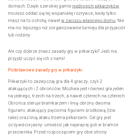
domach. Dzięki szerokiej gamie
niedrogich piłkarzyków
możesz oddać się tej wspaniałej rozrywce, kiedy tylko
masz na to ochotę, nawet
w zaciszu własnego domu
. Nie
ma nic lepszego niż zorganizowanie turnieju dla przyjaciół
lub rodziny.
Ale czy dobrze znasz zasady gry w piłkarzyki? Jeśli nie,
przyjdź uczyć się ich z nami!.
Podstawowe zasady gry w piłkarzyki
Piłkarzyki to zazwyczaj gra dla 4 graczy, czyli 2
atakujących i 2 obrońców. Możliwa jest również gra jeden
na jednego, trzech na trzech, a nawet czterech na czterech.
Obrońca steruje bramkarzem i linią obrony dwoma
figurami, atakujący pięcioma figurami środkową (tzw.
rake) oraz linią ataku trzema piłkarzami. Cel gry jest
oczywiście jasny: umieścić jak najwięcej goli w bramce
przeciwnika. Przed rozpoczęciem gry obie strony