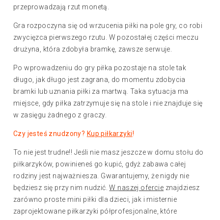
przeprowadzają rzut monetą.
Gra rozpoczyna się od wrzucenia piłki na pole gry, co robi
zwycięzca pierwszego rzutu. W pozostałej części meczu
drużyna, która zdobyła bramkę, zawsze serwuje.
Po wprowadzeniu do gry piłka pozostaje na stole tak
długo, jak długo jest zagrana, do momentu zdobycia
bramki lub uznania piłki za martwą. Taka sytuacja ma
miejsce, gdy piłka zatrzymuje się na stole i nie znajduje się
w zasięgu żadnego z graczy.
Czy jesteś znudzony?
Kup piłkarzyki
!
To nie jest trudne!! Jeśli nie masz jeszcze w domu stołu do
piłkarzyków, powinieneś go kupić, gdyż zabawa całej
rodziny jest najważniesza. Gwarantujemy, że nigdy nie
będziesz się przy nim nudzić.
W naszej ofercie
znajdziesz
zarówno proste mini piłki dla dzieci, jak i misternie
zaprojektowane piłkarzyki półprofesjonalne, które