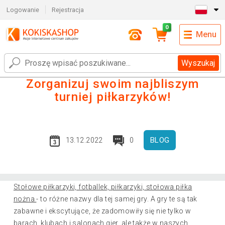
Logowanie
Rejestracja
0
Menu
Wyszukaj
Zorganizuj swoim najbliszym
turniej piłkarzyków!
BLOG
13.12.2022
0
Stołowe piłkarzyki, fotballek, piłkarzyki, stołowa piłka
nożna
- to różne nazwy dla tej samej gry. A gry te są tak
zabawne i ekscytujące, że zadomowiły się nie tylko w
barach, klubach i salonach gier, ale także w naszych