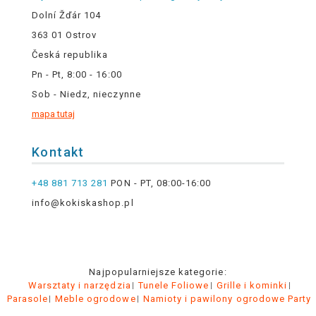
Dolní Žďár 104
363 01 Ostrov
Česká republika
Pn - Pt, 8:00 - 16:00
Sob - Niedz, nieczynne
mapa tutaj
Kontakt
+48 881 713 281
PON - PT, 08:00-16:00
info@kokiskashop.pl
Najpopularniejsze kategorie:
Warsztaty i narzędzia
Tunele Foliowe
Grille i kominki
Parasole
Meble ogrodowe
Namioty i pawilony ogrodowe Party