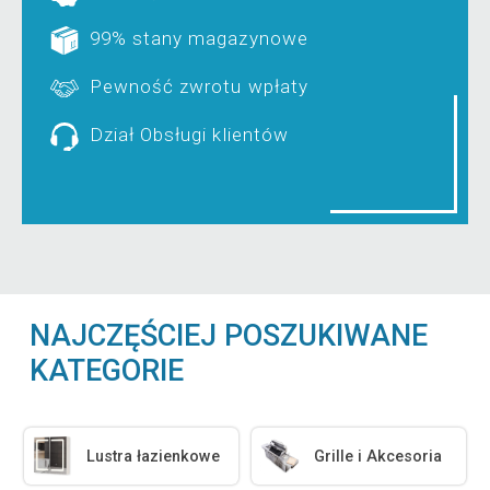
99% stany magazynowe
Pewność zwrotu wpłaty
Dział Obsługi klientów
NAJCZĘŚCIEJ POSZUKIWANE
KATEGORIE
Lustra łazienkowe
Grille i Akcesoria