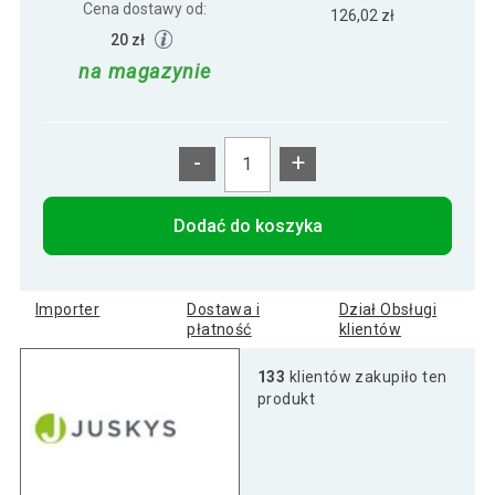
Cena dostawy od:
126,02 zł
20 zł
na magazynie
-
+
Dodać do koszyka
Importer
Dostawa i
Dział Obsługi
płatność
klientów
133
klientów zakupiło ten
produkt