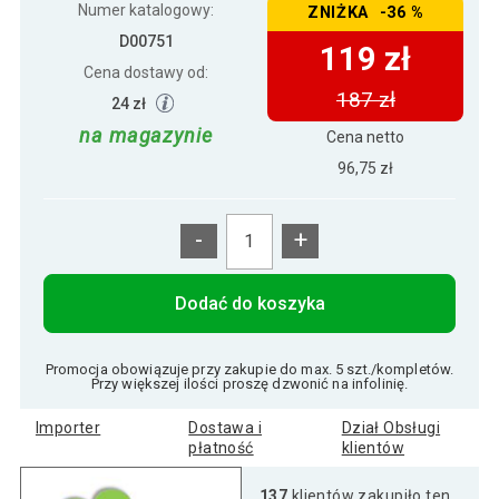
Numer katalogowy:
ZNIŻKA -36 %
D00751
119 zł
Cena dostawy od:
187 zł
24 zł
na magazynie
Cena netto
96,75 zł
-
+
Dodać do koszyka
Promocja obowiązuje przy zakupie do max. 5 szt./kompletów.
Przy większej ilości proszę dzwonić na infolinię.
Importer
Dostawa i
Dział Obsługi
płatność
klientów
137
klientów zakupiło ten