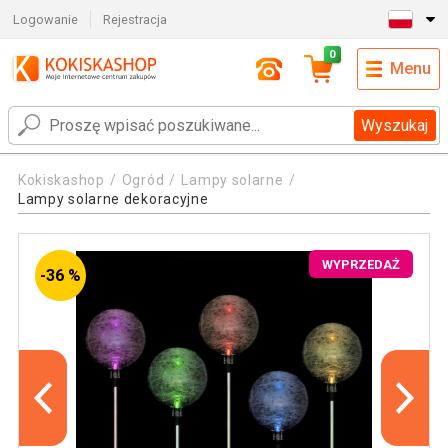
Logowanie
Rejestracja
0
Menu
Wyszukaj
Kokiskashop
Ogród
Lampy solarne
Lampy solarne dekoracyjne
WYPRZEDAŻ
-36 %