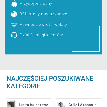
Przystępne ceny
99% stany magazynowe
Pewność zwrotu wpłaty
Dział Obsługi klientów
NAJCZĘŚCIEJ POSZUKIWANE
KATEGORIE
Lustra łazienkowe
Grille i Akcesoria