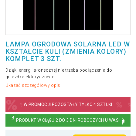
LAMPA OGRODOWA SOLARNA LED W
KSZTAŁCIE KULI (ZMIENIA KOLORY)
KOMPLET 3 SZT.
Dzięki energii słonecznej nie trzeba podłączenia do
gniazdka elektrycznego
Ukazać szczegółowy opis
W PROMOCJI POZOSTAŁY TYLKO 4 SZTUKI
PRODUKT W CIĄGU 2 DO 3 DNI ROBOCZYCH U WAS!