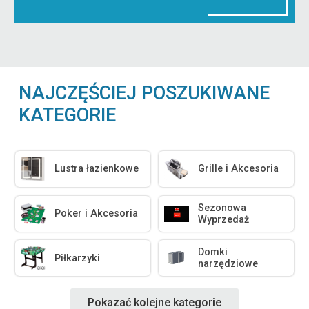
NAJCZĘŚCIEJ POSZUKIWANE
KATEGORIE
Lustra łazienkowe
Grille i Akcesoria
Sezonowa
Poker i Akcesoria
Wyprzedaż
Domki
Piłkarzyki
narzędziowe
Pokazać kolejne kategorie