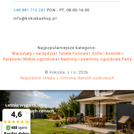
+48 881 713 281
PON - PT, 08:00-16:00
info@kokiskashop.pl
Najpopularniejsze kategorie:
Warsztaty i narzędzia
Tunele Foliowe
Grille i kominki
Parasole
Meble ogrodowe
Namioty i pawilony ogrodowe Party
© Kokiska, s.r.o. 2026.
Regulamin sklepu
Ochrona danych osobowych