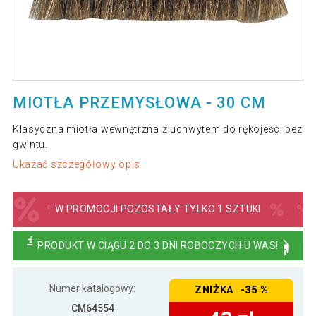
MIOTŁA PRZEMYSŁOWA - 30 CM
Klasyczna miotła wewnętrzna z uchwytem do rękojeści bez
gwintu.
Ukazać szczegółowy opis
W PROMOCJI POZOSTAŁY TYLKO 1 SZTUKI
PRODUKT W CIĄGU 2 DO 3 DNI ROBOCZYCH U WAS!
Numer katalogowy:
ZNIŻKA -35 %
CM64554