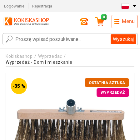
Logowanie
Rejestracja
0
Menu
Wyszukaj
Kokiskashop
Wyprzedaż
Wyprzedaż - Dom i mieszkanie
OSTATNIA SZTUKA
-35 %
WYPRZEDAŻ