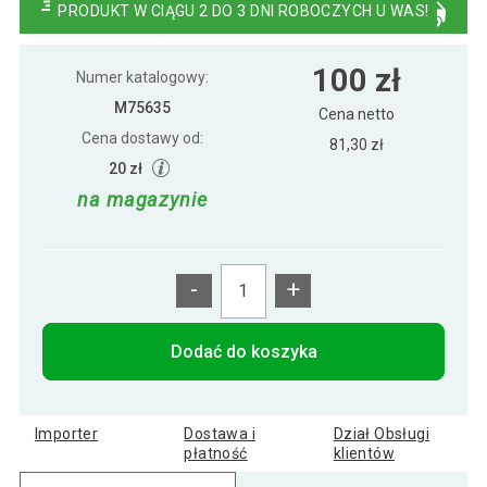
PRODUKT W CIĄGU 2 DO 3 DNI ROBOCZYCH U WAS!
Półka ścienna STILISTA Volato biała z
56 zł
100 zł
połyskiem 50 cm
Numer katalogowy:
M75635
Cena netto
Cena dostawy od:
Półka ścienna STILISTA Volato biała z
81,30 zł
109 zł
połyskiem 90 cm
20 zł
na magazynie
Półka ścienna STILISTA Volato biała z
89 zł
połyskiem,70 cm
-
+
Półka ścienna Stilista Volato, 100 cm,
119 zł
biały połysk
Dodać do koszyka
Półka ścienna Stilista Volato, 60 cm, biały
65 zł
połysk
Importer
Dostawa i
Dział Obsługi
płatność
klientów