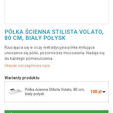
PÓŁKA ŚCIENNA STILISTA VOLATO,
80 CM, BIAŁY POŁYSK
Rzucająca się w oczy nietradycyjna półka imitująca
unoszenie się półki, pozornie bez mocowania. Nadaje się
do każdego pomieszczenia.
Ukazać szczegółowy opis
Warianty produktu
Półka ścienna Stilista Volato, 80 cm,
100 zł
biały połysk
PÓŁKA ŚCIENNA STILISTA VOLATO
129 zł
BIAŁA Z POŁYSKIEM 110 CM