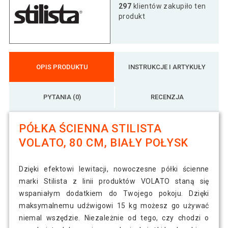
Półka ścienna Stylist Volato, 30 cm, biały
297
klientów zakupiło ten
53 zł
połysk
produkt
Półka ścienna Stylist Volato, 40 cm, biały
49 zł
połysk
OPIS PRODUKTU
INSTRUKCJE I ARTYKUŁY
PYTANIA (0)
RECENZJA
PÓŁKA ŚCIENNA STILISTA
VOLATO, 80 CM, BIAŁY POŁYSK
Dzięki efektowi lewitacji, nowoczesne półki ścienne
marki Stilista z linii produktów VOLATO staną się
wspaniałym dodatkiem do Twojego pokoju. Dzięki
maksymalnemu udźwigowi 15 kg możesz go używać
niemal wszędzie. Niezależnie od tego, czy chodzi o