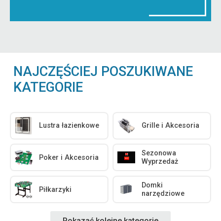
NAJCZĘŚCIEJ POSZUKIWANE
KATEGORIE
Lustra łazienkowe
Grille i Akcesoria
Sezonowa
Poker i Akcesoria
Wyprzedaż
Domki
Piłkarzyki
narzędziowe
Pokazać kolejne kategorie