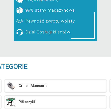
99% stany magazynowe
Pewność zwrotu wpłaty
Dział Obsługi klientów
ATEGORIE
Grille i Akcesoria
Piłkarzyki