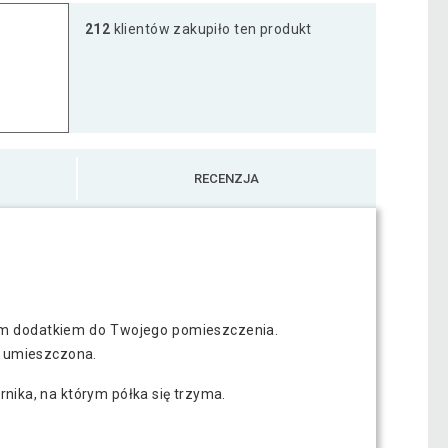
212
klientów zakupiło ten produkt
na Volato, 80 cm, różowa
100 zł
RECENZJA
ałym dodatkiem do Twojego pomieszczenia.
e umieszczona.
nika, na którym półka się trzyma.