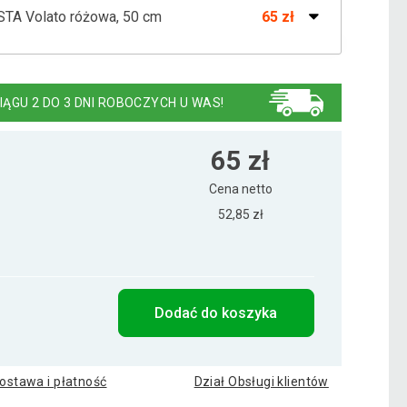
STA Volato różowa, 50 cm
65 zł
STA Volato różowa, 110 cm
129 zł
IĄGU 2 DO 3 DNI ROBOCZYCH U WAS!
STA Volato różowa, 90 cm
109 zł
65 zł
Cena netto
52,85 zł
ISTA Volato różowa,70 cm
89 zł
t Volato, 100 cm, różowa
119 zł
Dodać do koszyka
t Volato, 30 cm, różowa
53 zł
ostawa i płatność
Dział Obsługi klientów