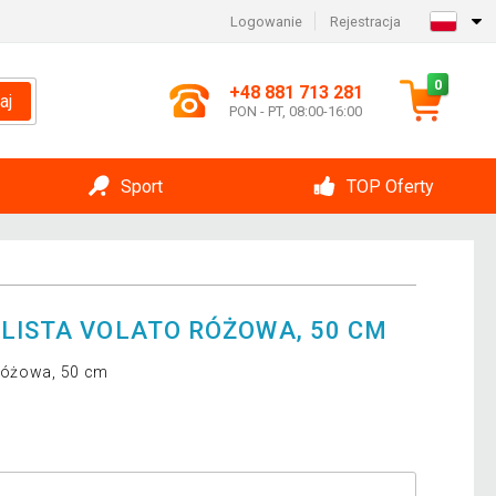
Logowanie
Rejestracja
0
+48 881 713 281
aj
PON - PT, 08:00-16:00
Sport
TOP Oferty
ILISTA VOLATO RÓŻOWA, 50 CM
 różowa, 50 cm