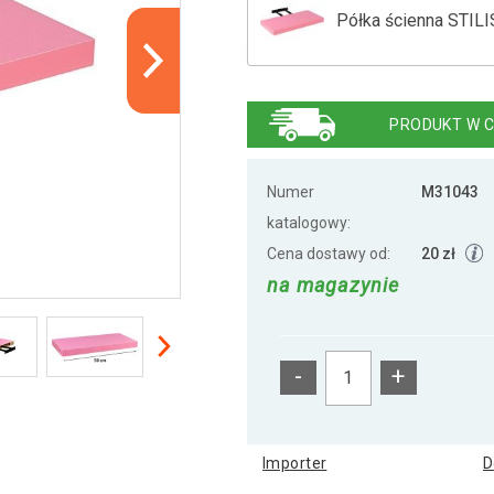
Półka ścienna STILI
Półka ścienna STILI
PRODUKT W C
Półka ścienna STILI
Numer
M31043
katalogowy:
Cena dostawy od:
20 zł
Półka ścienna STIL
na magazynie
Półka ścienna Stylis
-
+
Półka ścienna Stylis
Importer
D