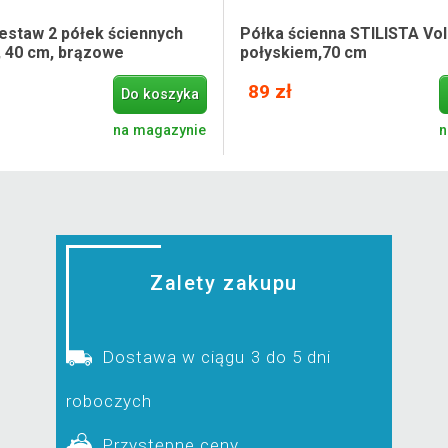
estaw 2 półek ściennych
Półka ścienna STILISTA Vola
, 40 cm, brązowe
połyskiem,70 cm
89 zł
Do koszyka
na magazynie
n
Zalety zakupu
Dostawa w ciągu 3 do 5 dni
roboczych
Przystępne ceny