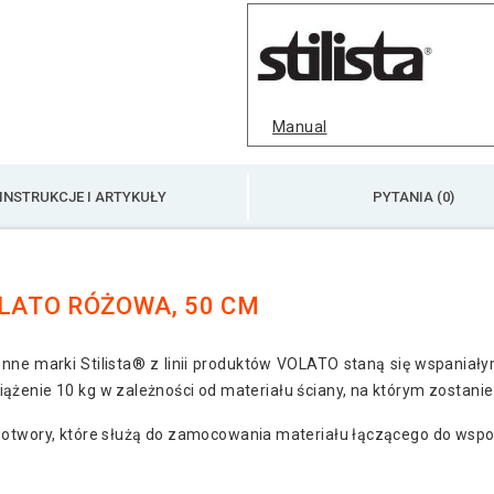
Stilista Półka ścien
Manual
INSTRUKCJE I ARTYKUŁY
PYTANIA (0)
OLATO RÓŻOWA, 50 CM
cienne marki Stilista® z linii produktów VOLATO staną się wspani
ążenie 10 kg w zależności od materiału ściany, na którym zostani
e otwory, które służą do zamocowania materiału łączącego do wspor