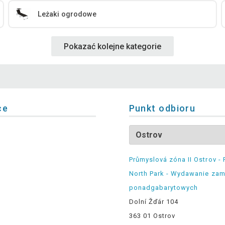
Leżaki ogrodowe
Pokazać kolejne kategorie
ce
Punkt odbioru
Průmyslová zóna II Ostrov - 
North Park - Wydawanie za
ponadgabarytowych
Dolní Žďár 104
363 01 Ostrov