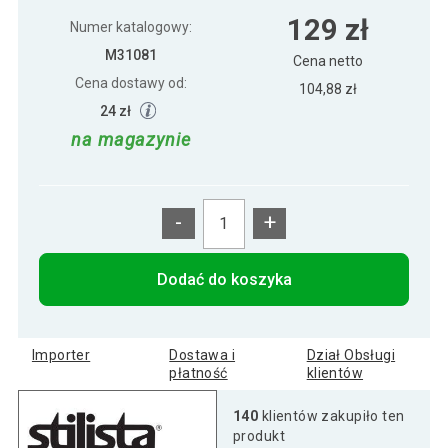
Półka ścienna STILISTA Volato srebrna,
109 zł
129 zł
90 cm
Numer katalogowy:
M31081
Cena netto
Cena dostawy od:
Półka ścienna STILISTA Volato srebrna,70
104,88 zł
89 zł
cm
24 zł
na magazynie
Półka ścienna Stilista Volato, 60 cm,
73 zł
srebrna
-
+
Półka ścienna Stilista Volato, 80 cm,
100 zł
srebrna
Dodać do koszyka
Półka ścienna Stylist Volato, 100 cm,
119 zł
srebrna
Importer
Dostawa i
Dział Obsługi
płatność
klientów
Półka ścienna Stylist Volato, 30 cm,
140
klientów zakupiło ten
53 zł
srebrna
produkt