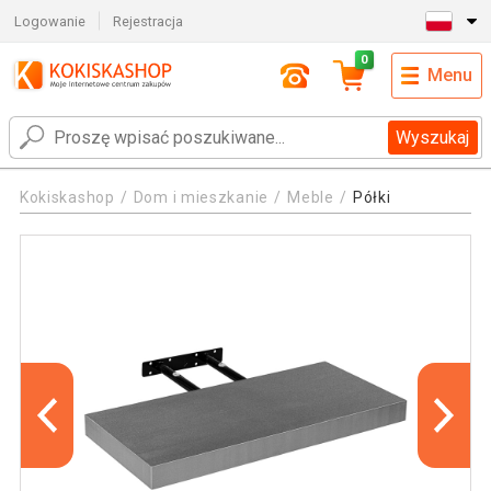
Logowanie
Rejestracja
0
Menu
Wyszukaj
Kokiskashop
Dom i mieszkanie
Meble
Półki