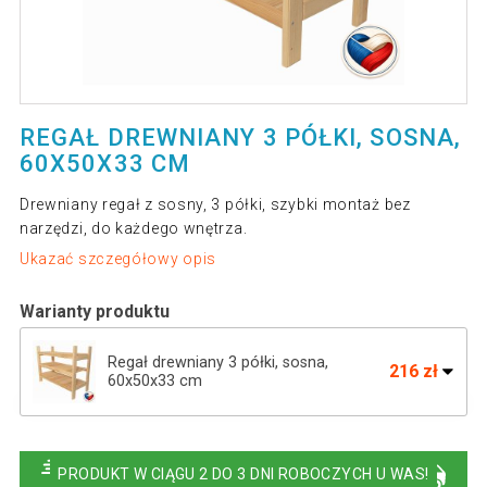
REGAŁ DREWNIANY 3 PÓŁKI, SOSNA,
60X50X33 CM
Drewniany regał z sosny, 3 półki, szybki montaż bez
narzędzi, do każdego wnętrza.
Ukazać szczegółowy opis
Warianty produktu
Regał drewniany 3 półki, sosna,
216 zł
60x50x33 cm
330 zł
Drewniany regał, 3 półki, 50 x 93 x 43 cm
PRODUKT W CIĄGU 2 DO 3 DNI ROBOCZYCH U WAS!