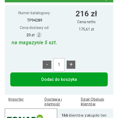
280 zł
Regał drewniany, 3 półki, 93 x 50 x 33 cm
216 zł
Numer katalogowy:
TP94289
Cena netto
Cena dostawy od:
175,61 zł
20 zł
na magazynie 5 szt.
-
+
Dodać do koszyka
Importer
Dostawa i
Dział Obsługi
płatność
klientów
166
klientów zakupiło ten