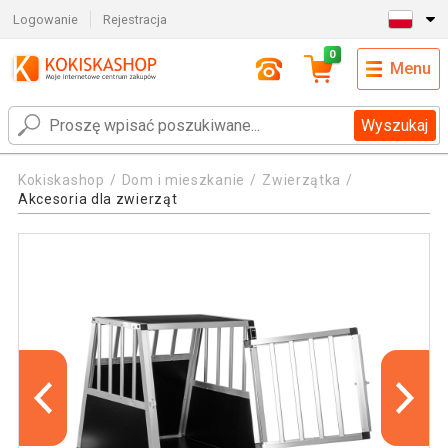
Logowanie
Rejestracja
0
Menu
Wyszukaj
Kokiskashop
Dom i mieszkanie
Zwierzątka
Akcesoria dla zwierząt