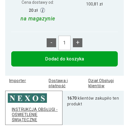
Cena dostawy od:
100,81 zł
20 zł
na magazynie
-
+
Dodać do koszyka
Importer
Dostawa i
Dział Obsługi
płatność
klientów
1670
klientów zakupiło ten
produkt
INSTRUKCJA OBSŁUGI -
OŚWIETLENIE
ŚWIĄTECZNE