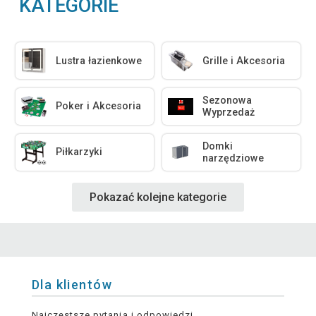
KATEGORIE
Lustra łazienkowe
Grille i Akcesoria
Sezonowa
Poker i Akcesoria
Wyprzedaż
Domki
Piłkarzyki
narzędziowe
Pokazać kolejne kategorie
Dla klientów
Najczęstsze pytania i odpowiedzi