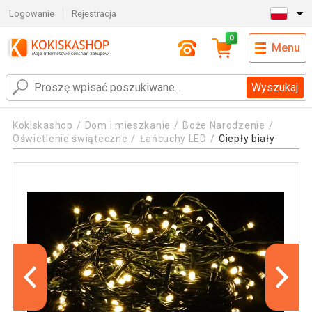
Logowanie
Rejestracja
0
Menu
Wyszukaj
Kokiskashop
Dom i mieszkanie
Boże Narodzenie
Oświetlenie świąteczne
Łańcuchy LED
Ciepły biały