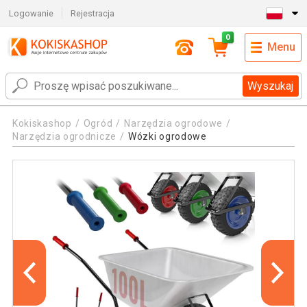
Logowanie
Rejestracja
0
Menu
Wyszukaj
Kokiskashop
Ogród
Narzędzia ogrodowe
Narzędzia ogrodnicze
Wózki ogrodowe