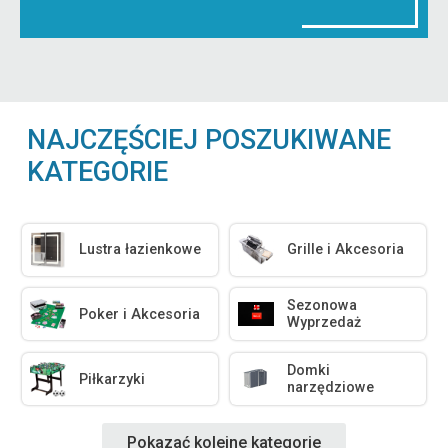
NAJCZĘŚCIEJ POSZUKIWANE
KATEGORIE
Lustra łazienkowe
Grille i Akcesoria
Sezonowa
Poker i Akcesoria
Wyprzedaż
Domki
Piłkarzyki
narzędziowe
Pokazać kolejne kategorie