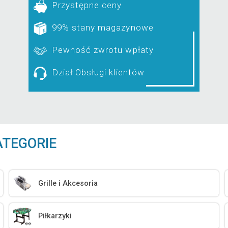
Przystępne ceny
99% stany magazynowe
Pewność zwrotu wpłaty
Dział Obsługi klientów
ATEGORIE
Grille i Akcesoria
Piłkarzyki