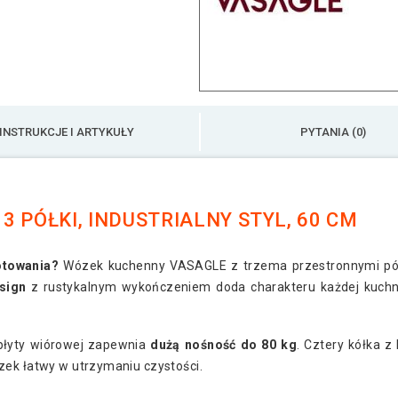
INSTRUKCJE I ARTYKUŁY
PYTANIA (0)
 PÓŁKI, INDUSTRIALNY STYL, 60 CM
otowania?
Wózek kuchenny VASAGLE z trzema przestronnymi pół
esign
z rustykalnym wykończeniem doda charakteru każdej kuchn
płyty wiórowej zapewnia
dużą nośność do 80 kg
. Cztery kółka 
ózek łatwy w utrzymaniu czystości.