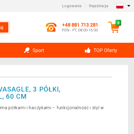
Logowanie
Rejestracja
0
+48 881 713 281
aj
PON - PT, 08:00-16:00
Sport
TOP Oferty
ASAGLE, 3 PÓŁKI,
, 60 CM
a półkami i haczykami – funkcjonalność i styl w