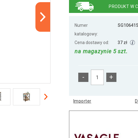
PRODUKT W C
Numer
SG10641
katalogowy:
Cena dostawy od:
37 zł
na magazynie 5 szt.
-
+
Importer
D