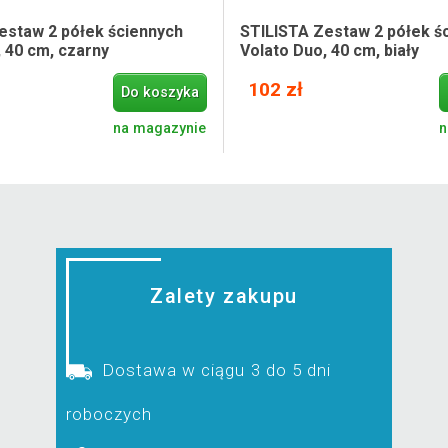
estaw 2 półek ściennych
STILISTA Zestaw 2 półek ś
 40 cm, czarny
Volato Duo, 40 cm, biały
102 zł
Do koszyka
na magazynie
n
Zalety zakupu
Dostawa w ciągu 3 do 5 dni
roboczych