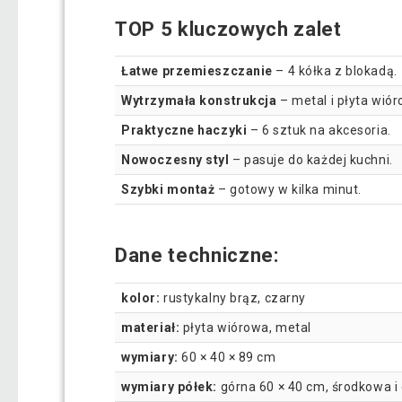
TOP 5 kluczowych zalet
Łatwe przemieszczanie
– 4 kółka z blokadą.
Wytrzymała konstrukcja
– metal i płyta wiór
Praktyczne haczyki
– 6 sztuk na akcesoria.
Nowoczesny styl
– pasuje do każdej kuchni.
Szybki montaż
– gotowy w kilka minut.
Dane techniczne:
kolor:
rustykalny brąz, czarny
materiał:
płyta wiórowa, metal
wymiary:
60 × 40 × 89 cm
wymiary półek:
górna 60 × 40 cm, środkowa i 