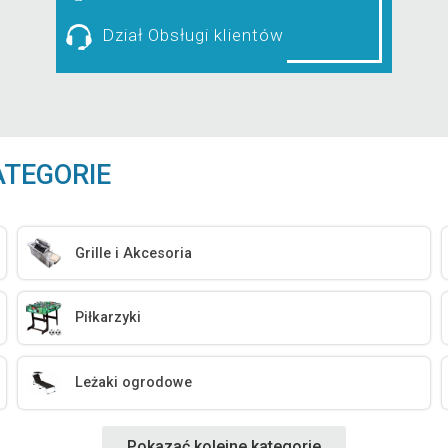
Dział Obsługi klientów
ATEGORIE
Grille i Akcesoria
Piłkarzyki
Leżaki ogrodowe
Pokazać kolejne kategorie