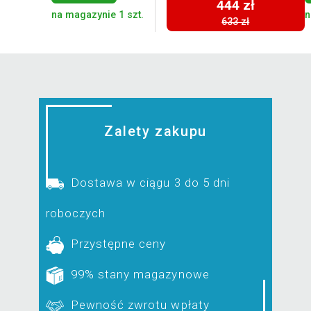
444 zł
na magazynie 1 szt.
n
633 zł
Zalety zakupu
Dostawa w ciągu 3 do 5 dni
roboczych
Przystępne ceny
99% stany magazynowe
Pewność zwrotu wpłaty