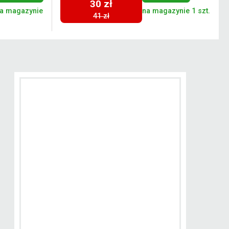
30 zł
a magazynie
na magazynie 1 szt.
41 zł