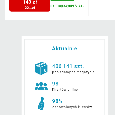
143 zł
.
na magazynie 6 szt.
221 zł
Aktualnie
406 141 szt.
posiadamy na magazynie
98
Klientów online
98%
Zadowolonych klientów