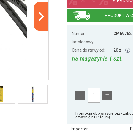
W PROMOC
PRODUKT W C
Numer
CM69762
katalogowy:
Cena dostawy od:
20 zł
na magazynie 1 szt.
-
+
Promocja obowiązuje przy zakupi
dzwonić na infolinię.
Importer
D