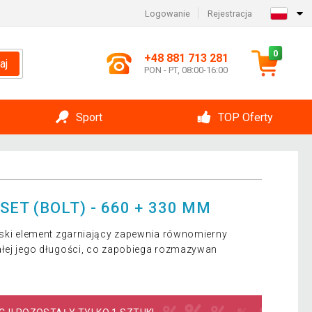
Logowanie
Rejestracja
0
+48 881 713 281
aj
PON - PT, 08:00-16:00
Sport
TOP Oferty
SET (BOLT) - 660 + 330 MM
łaski element zgarniający zapewnia równomierny
ałej jego długości, co zapobiega rozmazywan