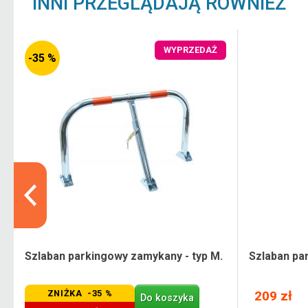
INNI PRZEGLĄDAJĄ RÓWNIEŻ
WYPRZEDAŻ
-35 %
Szlaban parkingowy zamykany - typ M.
Szlaban par
ZNIŻKA -35 %
209 zł
Do koszyka