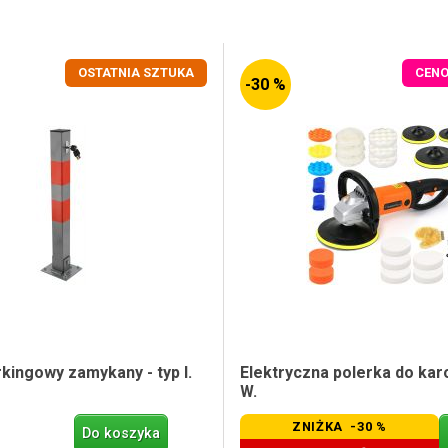
OSTATNIA SZTUKA
CEN
-30 %
kingowy zamykany - typ I.
Elektryczna polerka do karo
W.
ZNIŻKA -30 %
Do koszyka