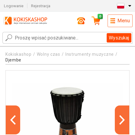
Logowanie
Rejestracja
0
Menu
Wyszukaj
Kokiskashop
Wolny czas
Instrumenty muzyczne
Djembe