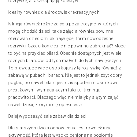
rozrywkę, a także spajają kolektyw.
Idealny również dla środowisk rekreacyjnych
Istnieją również różne zajęcia pozalekcyjne, w których
mogą chodzić dzieci. takie zajęcia również powinne
oferować dzieciom jak najwięcej form nowoczesnej
rozrywki. Czego konkretnie nie powinno zabraknąć? Może
to być na przykład
bilard
. Obecnie dostępnych jest wiele
różnych bilardów, od tych małych do tych nawiększych.
To prawda, że ​​wiele osób kojarzy tę rozrywkę również z
zabawą w pubach i barach. Nie jest to jednak zbyt dobry
pogląd, bo nawet bilard jest dziś sportem stosunkowo
prestiżowym, wymagającym talentu, treningu i
pracowitości. Dlaczego więc nie miałyby się tym zająć
nawet dzieci, którymi się opiekujesz?
Dalej wyposażyć sale zabaw dla dzieci
Dla starszych dzieci odpowiednia jest również inna
aktywność, która jest wysoko ceniona na poziomie