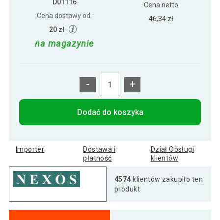
D01116
Cena netto
Cena dostawy od:
46,34 zł
20 zł
na magazynie
-
+
Dodać do koszyka
Importer
Dostawa i
Dział Obsługi
płatność
klientów
4574
klientów zakupiło ten
produkt