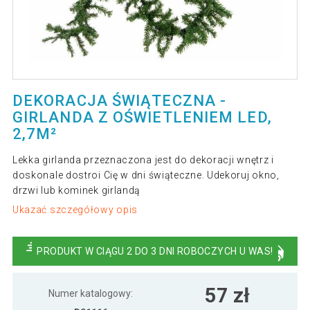
DEKORACJA ŚWIĄTECZNA -
GIRLANDA Z OŚWIETLENIEM LED,
2,7M²
Lekka girlanda przeznaczona jest do dekoracji wnętrz i
doskonale dostroi Cię w dni świąteczne. Udekoruj okno,
drzwi lub kominek girlandą
Ukazać szczegółowy opis
PRODUKT W CIĄGU 2 DO 3 DNI ROBOCZYCH U WAS!
57 zł
Numer katalogowy: