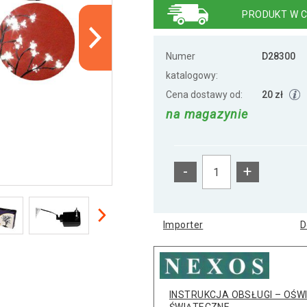
PRODUKT W C
Numer
D28300
katalogowy:
Cena dostawy od:
20 zł
na magazynie
-
+
Importer
D
INSTRUKCJA OBSŁUGI – OŚWI
ŚWIĄTECZNE