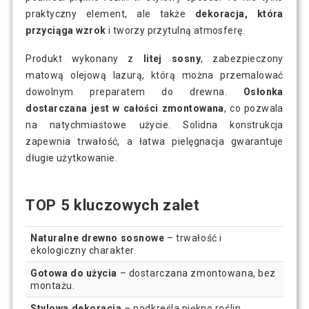
praktyczny element, ale także
dekoracja, która
przyciąga wzrok
i tworzy przytulną atmosferę.
Produkt wykonany z
litej sosny
, zabezpieczony
matową olejową lazurą, którą można przemalować
dowolnym preparatem do drewna.
Osłonka
dostarczana jest w całości zmontowana
, co pozwala
na natychmiastowe użycie. Solidna konstrukcja
zapewnia trwałość, a łatwa pielęgnacja gwarantuje
długie użytkowanie.
TOP 5 kluczowych zalet
Naturalne drewno sosnowe
– trwałość i
ekologiczny charakter.
Gotowa do użycia
– dostarczana zmontowana, bez
montażu.
Stylowa dekoracja
– podkreśla piękno roślin.