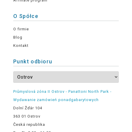
Affiliate program
O Spółce
O firmie
Blog
Kontakt
Punkt odbioru
Průmyslová zóna II Ostrov - Panattoni North Park -
Wydawanie zamówień ponadgabarytowych
Dolní Žďár 104
363 01 Ostrov
Česká republika