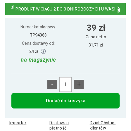
27 zł
sosna, 40x16x12,5cm
PRODUKT W CIĄGU 2 DO 3 DNI ROBOCZYCH U WAS!
Drewniana obudowa na skrzynki na kwiaty,
39 zł
39 zł
sosna, 49x16x12,5cm
Numer katalogowy:
TP94383
Cena netto
Cena dostawy od:
31,71 zł
24 zł
na magazynie
-
+
Dodać do koszyka
Importer
Dostawa i
Dział Obsługi
płatność
klientów