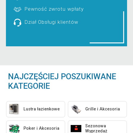
Pewność zwrotu wpłaty
Dział Obsługi klientów
NAJCZĘŚCIEJ POSZUKIWANE
KATEGORIE
Lustra łazienkowe
Grille i Akcesoria
Sezonowa
Poker i Akcesoria
Wyprzedaż